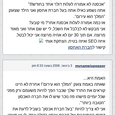
"אכסנה לא אמורה לעלות דולר אחד בחודש!!!"
אתה נשמע כאילו אתה בעל חברת אחסון ואני הילד שצועק
"המלך הוא עירום".
אז כמה אמורה לעלות אכסנת אתר? מי קובע?
אני מבקש לא לבלבל את השכל, לי יש שם אתר ואני מאוד
מרוצה. אם תוך 30 יום לא אהיה מרוצה אני יכול לבטל.
איזה SEO ואיזה בטיח, הצחקת אותי
קישור ל
חברת האחסון
mynameispepper
3 בינואר, 2006 בשעה 8:33 pm
האמת היא…
שאתה באמת צועק "המלך הוא עירום"! אחרת לא היינו
קוראים את התרד שלך שכבר הפך להיות משעמם ורק מפני
שכל יומיים מישהו פה נזכר שיש לו את חברה האכסון
"הטובה ביותר".
אני לא צריך להיות "בעל חברת אכסון" בשביל לדעת את