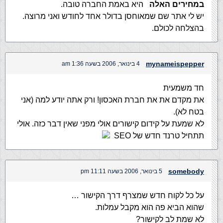
במחירים האלה
היא באמת החברה טובה.
יש לי אתר שם שמאוחסן בדולר אחד לחודש ואני מרוצה.
בהצלחה לכולם.
mynameispepper
4 בינואר, 2006 בשעה 1:36 am
חד משמעית
את מקדם את את חברת האכסון! ורק אתה יודע למה (אני
בטח לא).
לא שמעת על קידום קישורים אולי מפני שאין דבר כזה. אולי
תתחיל טרנד חדש של SEO
somebody
5 בינואר, 2006 בשעה 11:11 pm
על כל לקוח חדש שמצרף דרך הקישור …
שהוא הביא פה הוא מקבל עמלות.
לא שמת לב לקישור?