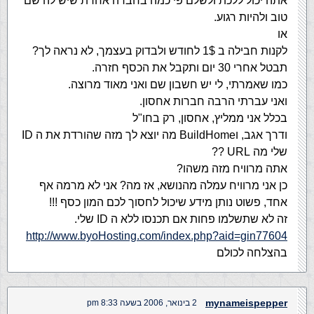
אתה יכול ללכת ולשלם פי כמה בחברה אחרת שיש לה שם
טוב ולהיות רגוע.
או
לקנות חבילה ב 1$ לחודש ולבדוק בעצמך, לא נראה לך?
תבטל אחרי 30 יום ותקבל את הכסף חזרה.
כמו שאמרתי, לי יש חשבון שם ואני מאוד מרוצה.
ואני עברתי הרבה חברות אחסון.
בכלל אני ממליץ, אחסון, רק בחו"ל
ודרך אגב, וBuildHome מה יוצא לך מזה שהורדת את ה ID
שלי מה URL ??
אתה מרוויח מזה משהו?
כן אני מרוויח עמלה מהנושא, אז מה? אני לא מרמה אף
אחד, פשוט נותן מידע שיכול לחסוך לכם המון כסף !!!
זה לא שתשלמו פחות אם תכנסו ללא ה ID שלי.
http://www.byoHosting.com/index.php?aid=gin77604
בהצלחה לכולם
mynameispepper
2 בינואר, 2006 בשעה 8:33 pm