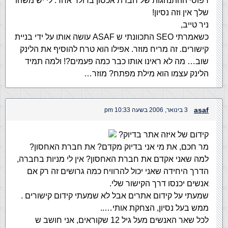
דפוסי ההתנהגות של חברת אכסון בדולר אחד. לי יש משהו
שלך אין וזה נסיון!
ניר טייב,
כשאמרתי SEO התכוונתי ש ASAF עושה אותו על ידי בניית
קישורים. זה מריח מוזר. אפילו הוא טרח להוסיף את הלינק
שוב… מה לא ראינו אותו כבר כמה פעמים?! ולמה תמיד
הלינק עצמו הוא מילת מפתח? מוזר…
asaf
3 בינואר, 2006 בשעה 10:33 pm
קידום של איזה אתר בדיוק?
מר חכם, את מי אני בדיוק מקדם? את חברת האחסון?
למה שאני אקדם את חברת האחסון? אין לי מניות בחברה,
הדרך היחידה שאני יכול להרוויח כמה גרושים זה רק אם
אנשים יכנסו דרך הקישור שלי.
שמעתי על קידום אתרים אבל לא שמעתי קידום קישורים .
ממש בעל נסיון, הצחקת אותי…..
לכל שאר האנשים מעל גיל 12 שקוראים, אני חושב ש