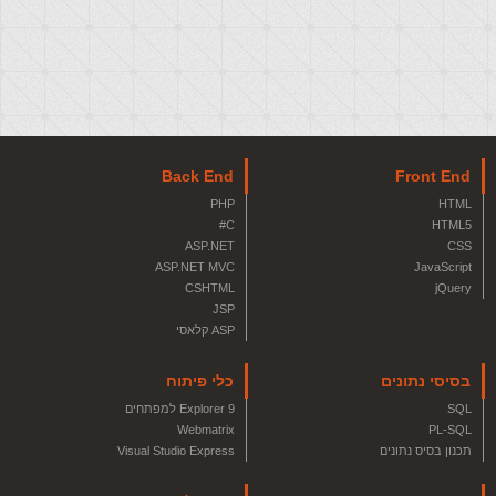
Back End
Front End
PHP
HTML
C#
HTML5
ASP.NET
CSS
ASP.NET MVC
JavaScript
CSHTML
jQuery
JSP
ASP קלאסי
בסיסי נתונים
כלי פיתוח
SQL
Explorer 9 למפתחים
Webmatrix
PL-SQL
תכנון בסיס נתונים
Visual Studio Express