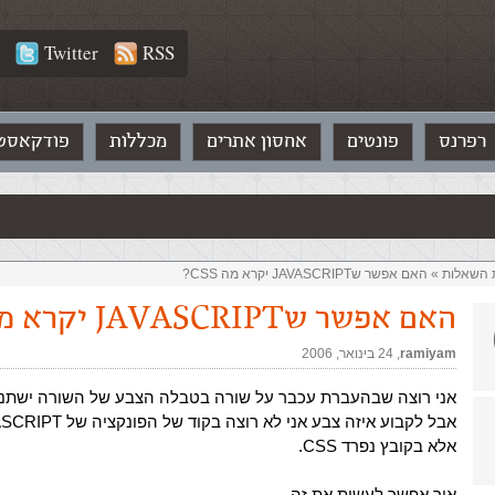
Twitter
RSS
רפרנס
פונטים
אחסון אתרים
מכללות
פודקאסט
ת השאלות‏
»
האם אפשר שJAVASCRIPT יקרא מה CSS?
האם אפשר שJAVASCRIPT יקרא מה CSS?
ramiyam
,‏
24 בינואר, 2006
אני רוצה שבהעברת עכבר על שורה בטבלה הצבע של השורה ישתנה
אבל לקבוע איזה צבע אני לא רוצה בקוד של הפונקציה של JAVASCRIPT,
אלא בקובץ נפרד CSS.
איך אפשר לעשות את זה.