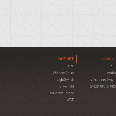
כן נלווה
DOT.NET
WPF
SE
Window Azure
Andro
תחיל מההתחלה
LightSwitch
נות מונחה עצמים
Silverlight
Windows Phone
WCF