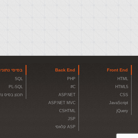
Front End
Back End
בסיסי נתוני
SQL
PHP
HTML
PL-SQL
C#
HTML5
CSS
ASP.NET
תכנון בסיס נת
ASP.NET MVC
JavaScript
CSHTML
jQuery
JSP
ASP קלאסי