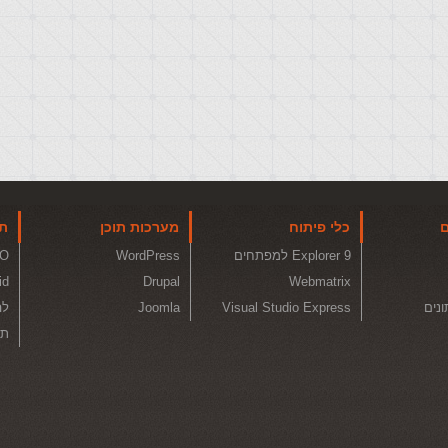
ם
כלי פיתוח
מערכות תוכן
תו
Explorer 9 למפתחים
WordPress
O
id
Drupal
Webmatrix
ונים
Visual Studio Express
Joomla
לה
תכ