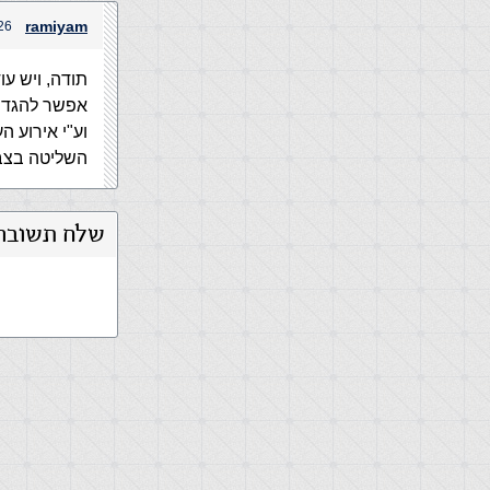
ramiyam
26 בינואר, 2006 בשעה 36
תודה, ויש עו
אפשר להגדיר מספר CLASS-ים
וע"י אירוע העב
השליטה בצבעי
שלח תשובה