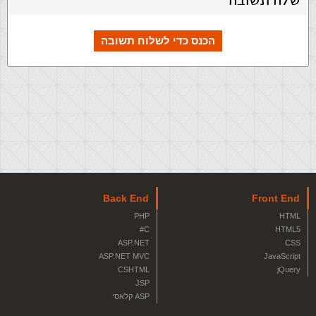
שלח תשובה
הכנס כדי לשלוח תשובה
Back End
Front End
PHP
HTML
C#
HTML5
ASP.NET
CSS
ASP.NET MVC
JavaScript
CSHTML
jQuery
JSP
ASP קלאסי