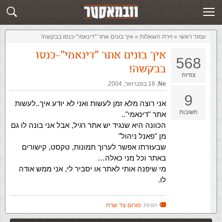
זירת השאלות
שלח תשובה
עמוד ראשי
»
‏זירת השאלות‏
»
איך בונים אתר "דינאמי"-כנסו בבקשה!
איך בונים אתר "דינאמי"-כנסו
568
בבקשה!
צפיות
Ne
,‏
18 בפברואר, 2004
9
אני רוצה מלא זמן לעשות ואני לא יודע איך..לעשות
תשובות
אתר "דינאמי"..
הכוונה היא שנגיד יש אתר רגיל, אבל אני בונה לו גם
מן "פאנל ניהול"
שבעזרתו אפשר לערוך תמונות, טקסט, קישורים
באתר וכל מני כאלה…
מי שיפנה אותי לאתר או יסביר לי, אני ממש אודה
לו.
תגיות:
פורום צד שרת