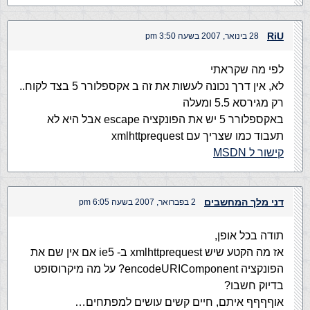
RiU
28 בינואר, 2007 בשעה 3:50 pm
לפי מה שקראתי
לא, אין דרך נכונה לעשות את זה ב אקספלורר 5 בצד לקוח..
רק מגירסא 5.5 ומעלה
באקספלורר 5 יש את הפונקציה escape אבל היא לא
תעבוד כמו שצריך עם xmlhttprequest
קישור ל MSDN
דני מלך המחשבים
2 בפברואר, 2007 בשעה 6:05 pm
תודה בכל אופן,
אז מה הקטע שיש xmlhttprequest ב- ie5 אם אין שם את
הפונקציה encodeURIComponent? על מה מיקרוסופט
בדיוק חשבו?
אוףףףף איתם, חיים קשים עושים למפתחים…