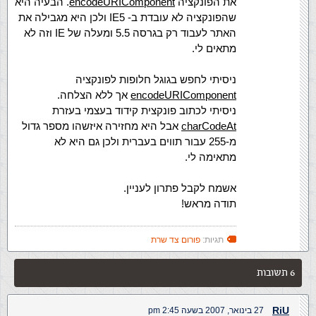
את הפונקציה
encodeURIComponent
. הבעיה היא
שהפונקציה לא עובדת ב- IE5 ולכן היא מגבילה את
האתר לעבוד רק בגרסה 5.5 ומעלה של IE וזה לא
מתאים לי.
ניסיתי לחפש בגוגל חלופות לפונקציה
encodeURIComponent
אך ללא הצלחה.
ניסיתי לכתוב פונקצית קידוד בעצמי בעזרת
charCodeAt
אבל היא מחזירה איזשהו מספר גדול
מ-255 עבור תווים בעברית ולכן גם היא לא
מתאימה לי.
אשמח לקבל פתרון לעניין.
תודה מראש!
תגיות:
פורום צד שרת
6 תשובות
RiU
27 בינואר, 2007 בשעה 2:45 pm