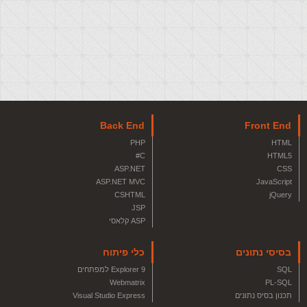
Back End
Front End
PHP
HTML
C#
HTML5
ASP.NET
CSS
ASP.NET MVC
JavaScript
CSHTML
jQuery
JSP
ASP קלאסי
בסיסי נתונים
כלי פיתוח
SQL
Explorer 9 למפתחים
Webmatrix
PL-SQL
תכנון בסיס נתונים
Visual Studio Express