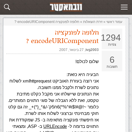
זירת השאלות
שלח תשובה
עמוד ראשי
»
‏זירת השאלות‏
»
חלופה לפונקציה encodeURIComponent ?
חלופה לפונקציה
1294
encodeURIComponent ?
צפיות
ivg2003
,‏
27 בינואר, 2007
6
שלום לכולם!
תשובות
הבעיה היא כזאת:
אני רוצה בעזרת האוביקט xmlhttprequest לשלוח
נתונים לשרת ולקבל ממנו תשובה.
את הנתונים שיישלחו אני מקבל כקלט מתיבת
טקסט, זאת ללא הגבלה של סוגי התווים המותרים.
כלומר ~!@#!$ו#^%*)6ח5ק'-/&*_(*)+_ זה גם קלט
חוקי מבחינתי וברצוני לשלוח אותו לשרת.
אז חיפשתי פונקציה מתאימה ב- JS שמקודדת את
התווים בדומה ל-
URLEncode
ב- ASP, ומצאתי