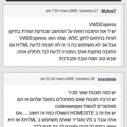
MrAmiT
27 בספטמבר, 2008 בשעה 7:54 pm
‎VWDExpress
יש לי את התוכנה הזאת על המחשב שבודקת ועוזרת בתיקון
תגיות בהתאם לתקן W3C, שמה הוא: ‎VWDExpress
אבל אני לא משתמש בה כי זה לא חוכמה לדעת HTML אם
התוכנה מתקנת אותך,המטרה לדעת לבד,תחליט אתה.
שבוע טוב ושנה טובה ומבורכת!
vsystems
28 בספטמבר, 2008 בשעה 12:16 pm
יש כמה תוכנות שאני מכיר
יש הרבה תוכנות שאם מסתכלים בפאנל שלהם אז הם
מאפשרים לעשות codesweeper
יש את זה ב HOMESITE השאלה כמה זה חשוב … אם
אתה עובד ב VS ומגדיר שאתה משתמש ב XHTML אז היא
עושה בסוף כל תגים וסוגרת לך גם תגים לבד…