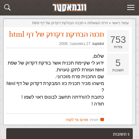
זירת השאלות
שלח תשובה
עמוד ראשי
»
‏זירת השאלות‏
»
תכנה הבודקת דקדוק של דף html
תכנה הבודקת דקדוק של דף html
753
lupidol
,‏
27 בספטמבר, 2008
צפיות
שלום,
5
ידוע לי שקיימת תכנית אשר בודקת דקדוק של שפת
html ועוזרת לתקן טעויות.
תשובות
שם התכנית פרח מזכרוני.
מישהו מכיר תכנית כזו המבקרת דקדוק של דף html
?
כתובת להורדתה תחשב לבונוס ראוי לשמו !
תודה !
תגיות:
פורום צד לקוח
5 תשובות