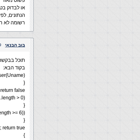
פשוט מאוד
הנתונים, לפ
רשומה לא חו
בוב הבנאי
29 במרץ,
תוכל בבקשה 
בקוד הבא:
User(Uname)
{
return false ;
.length > 0)
{
ength >= 6))
{
return true ;
}