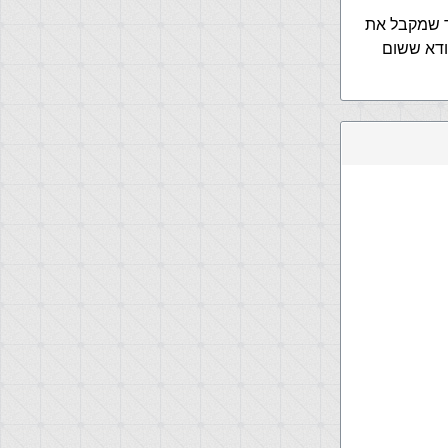
 קיים (באמצעות xmlhttp), או בעמוד שמקבל את
ודא ששום