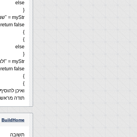
else
{
myStr = "שם המשתמש שבחרת קצר מדיn";
return false ;
}
}
else
{
myStr = "!לא הוכנס שם משתמשn";
return false ;
}
}
ואיכן להוס
תודה מראש
BuildHome
תשובה