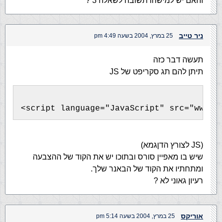
והאם יש למישהו תשובה לשאלה 3 ?
ניר טייב
25 במרץ, 2004 בשעה 4:49 pm
תעשה דבר כזה
תיתן להם תג סקריפט של JS
<script language="JavaScript" src="www.y
(JS לצורץ הדןגמא)
שיש בו מאפיין סורס ובתוכו יש את הקוד של ההצבעה
ומתחתיו את הקוד של הבאנר שלך.
רעיון גאוני לא ?
אוריקס
25 במרץ, 2004 בשעה 5:14 pm