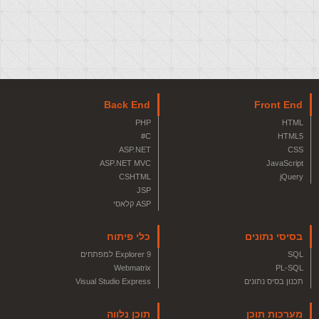
Back End
Front End
PHP
HTML
C#
HTML5
ASP.NET
CSS
ASP.NET MVC
JavaScript
CSHTML
jQuery
JSP
ASP קלאסי
בסיסי נתונים
כלי פיתוח
SQL
Explorer 9 למפתחים
Webmatrix
PL-SQL
תכנון בסיס נתונים
Visual Studio Express
מערכות תוכן
תוכן נלווה