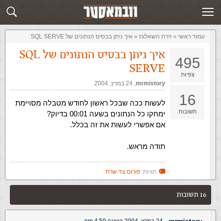
זירת השאלות
שלח תשובה
עמוד ראשי
»
‏זירת השאלות‏
»
איך ניתן בבסיס הנתונים של SQL SERVE
איך ניתן בבסיס הנתונים של SQL
495
SERVE
צפיות
mrmistory
,‏
24 במרץ, 2004
16
לעשות ככה שבכל ראשון לחודש מטבלה מסויימת
תשובות
ימחקו כל הנתונים בשעה 00:01 בדיוק?
אם אפשרי לעשות את זה בכלל.
תודה מראש.
תגיות:
פורום צד שרת
16 תשובות