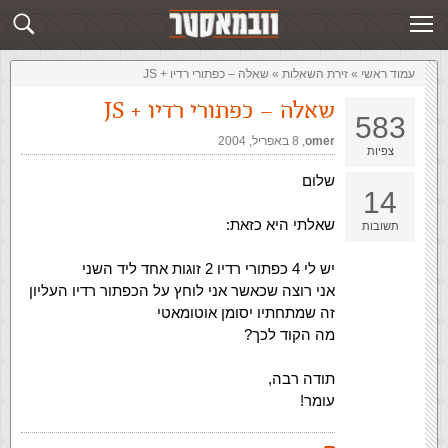
זירת השאלות
שלח תשובה
עמוד ראשי
»
‏זירת השאלות‏
»
שאלה – כפתורי רדיו + JS
שאלה – כפתורי רדיו + JS
583
omer
,‏
8 באפריל, 2004
צפיות
שלום
14
שאלתי היא כזאת:
תשובות
יש לי 4 כפתורי רדיו 2 זוגות אחד ליד השני
אני רוצה שכאשר אני לוחץ על הכפתור רדיו העליון
זה שמתחתיו יסומן אוטומאטי
מה הקוד לכך?
תודה רבה,
עומר!