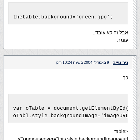
thetable.background='green.jpg';
אבל זה לא עובד..
עומר.
ניר טייב
9 באפריל, 2004 בשעה 10:24 pm
כך
var oTable = document.getElementById("ta
oTabl.style.backgroundImage='imageURL'
<table
onmouseover="this.style.backgroundImage='url'">