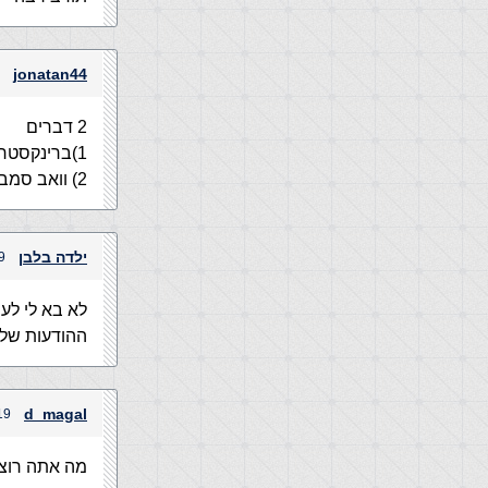
jonatan44
2 דברים
1)ברינקסטר לא תומך
2) וואב סמבה תומך אני חושב וזה השרת שאתה מאכסן עליו!!!!
ילדה בלבן
19 בדצמבר,
לא בא לי לענ
ההודעות שלך
d_magal
19 בדצמבר, 2003 בשעה
מה אתה רוצה לדע