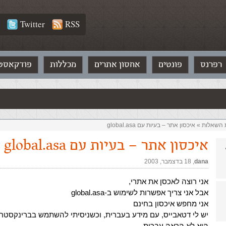
Twitter
RSS
רפרנס
פונטים
אחסון אתרים
מכללות
פודקאסט
ת השאלות‏
»
איכסון אתר – בעיות עם global.asa
איכסון אתר – בעיות עם global.asa
dana
,‏
18 בדצמבר, 2003
אני רוצה לאכסן את אתרי,
אבל אני צריך אפשרות לשימוש ב-global.asa
אני מחפש איכסון בחינם
יש לי דטאבייס, עם מידע בעברית, וכשניסיתי להשתמש בברינקסטר,
הוא לא הראה עברית.