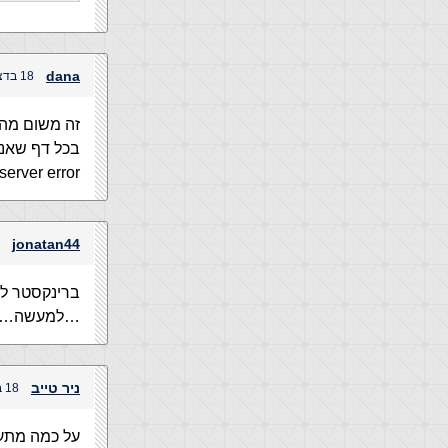
dana
18 בדצמבר, 2003 בשעה 8:28 pm
זה משום מה 
בכל דף שאני מנסה 
server error
jonatan44
ברינקסטר ל
…למעשה…אין
ניר טייב
18 בדצמבר, 2003 בשעה 8:44 pm
על כמה מתער