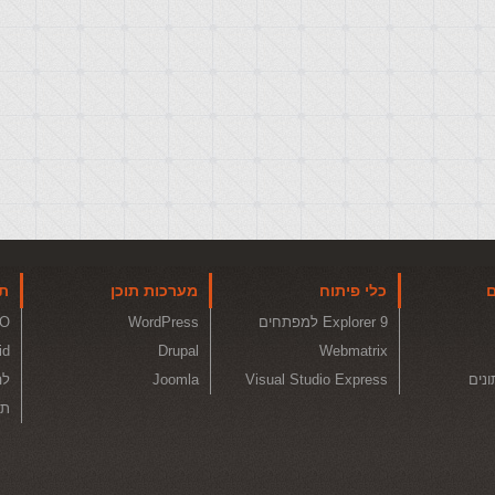
ם
כלי פיתוח
מערכות תוכן
תו
Explorer 9 למפתחים
WordPress
O
id
Drupal
Webmatrix
ונים
Visual Studio Express
Joomla
לה
תכ