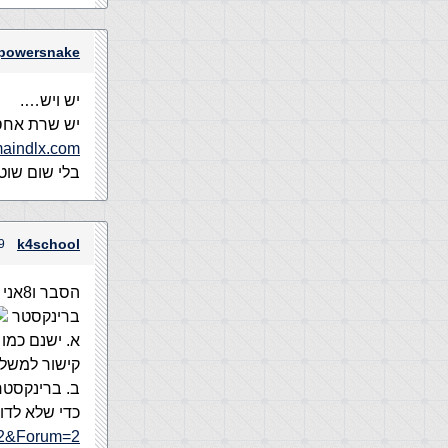
powersnake
יש ויש….
יש שרת אחס
maindlx.com
בלי שום שוט
k4school
19 בדצמבר,
הסבר ו8אני מקווה סגירת הויכוח לגבי
ברינקסטר
א. ישנם כמו
קישור למשל
ב. ברינקסט
כדי שלא לדון
412&Forum=2