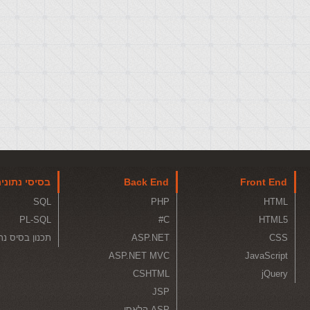
Front End
Back End
בסיסי נתוני
SQL
PHP
HTML
PL-SQL
C#
HTML5
CSS
ASP.NET
תכנון בסיס נת
ASP.NET MVC
JavaScript
CSHTML
jQuery
JSP
ASP קלאסי