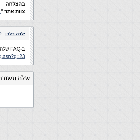
בהצלחה
צוות אתר "
ה
ילדה בלבן
19 בדצמבר,
ב-FAQ שלהם כתוב שהם לא תומכים…
aq.asp?q=23
שלח תשובה