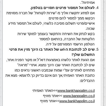
אמיתיות".
לעולם אל תמסור פרטים חסויים בטלפון.
אם לפתע יתקשרו אליך מ-"שירות לקוחות" של חברה מסוימת
ויבקשו ממך למסור להם פרטים
אישיים/פרטי תשלום מסיבה כלשהי, לעולם אל תמסור מידע
שכזה.
בקש לנתק את השיחה והתקשר בעצמך למוקד שירות
הלקוחות של החברה, בהתאם למספר
הטלפון הרשמי המפורסם על ידה.
שים לב לכתובת ה-
url של האתר בו הינך מזין את פרטי
התשלום שלך!
אם הגעת לאתר כלשהו באמצעות דוא"ל או מקור הפניה אחר,
שים לב לכתובת האתר שבו הינך נמצא. אתרי "מראה"
מתחזים לאתרים עפ"י שמות שבמבט ראשוני נראים כמו
כתובת האתר האמיתי,אך הם אינם בדיוק כך.לדוגמא- מצא את
ההבדלים:
www.bankhapoalim.co.il
>>האתר האמיתי
www.banpoalim.co.il
>>אתר מזויף
www.bankhapolim.co.il
>>אתר מזויף