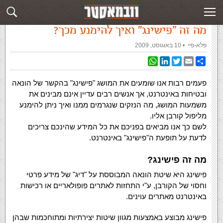
עמוד ראשי
»
‏מאמרים‏
»
מה זה "פישינג" ואיך להימנע מכך?
מה זה "פישינג" ואיך להימנע מכך?
פלא-פיי
‏ •
10 באוגוסט, 2009
WhatsApp
LinkedIn
Twitter
Email
Share
פעמים רבות אנו שומעים את המושג "פישינג" בהקשר של הונאה
ובטיחות באינטרנט, אך אנשים רבים עדיין אינם מבינים את
משמעות המושג, מה הנזקים שנגרמים ממנו ואיך ניתן להימנע
מליפול קורבן אליו.
לשם כך אנו מביאים בפניכם את כל המידע שהינכם צריכים
לדעת על תופעת ה"פישינג" באינטרנט.
מה זה פישינג?
פישינג היא שיטת הונאה המבוססת על "דיג" של מידע פרטי
וחסוי של הקורבן, ע"י התחזות לאתרים פופולאריים או רכישות
באינטרנט מאתרים עוינים.
פישינג מבוצע באמצעות מגוון שיטות יצירתיות ומתוחכמות שבהן