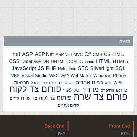
תגיות
ASP
ASP.Net
.net
C#
CSHTML
ASP.NET MVC
CMS
HTML
CSS
HTML5
Database
DB
DHTML
DOM
Dynamic
JS
PHP
SQL
JavaScript
SilverLight
SEO
Reference
Windows Phone
Visual Studio
W3C
WebMatrix
VBS
WAP
בניית אתרים
הרצאות
WPF
בסיס נתונים
דינמי
wml
דרופל
פורום צד לקוח
מדריך
בוידאו
סלולארי
וורדפרס
פורום צד שרת
פיתוח
צד שרת
צד לקוח
קידום
קידום אתרים
Back End
Front End
PHP
HTML