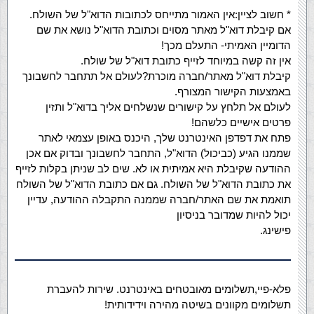
* חשוב לציין:אין האמור מתייחס לכתובות הדוא"ל של השולח.
אם קיבלת דוא"ל מאתר מסוים וכתובת הדוא"ל נושא את שם
הדומיין האמיתי- התעלם מכך!
אין זה קשה במיוחד לזייף כתובת דוא"ל של שולח.
קיבלת דוא"ל מאתר/חברה מוכרת?לעולם אל תתחבר לחשבונך
באמצעות הקישור המצורף.
לעולם אל תלחץ על קישורים שנשלחים אליך בדוא"ל ותזין
פרטים אישיים כלשהם!
פתח את דפדפן האינטרנט שלך, היכנס באופן עצמאי לאתר
שממנו הגיע (כביכול) הדוא"ל, התחבר לחשבונך ובדוק אם אכן
ההודעה שקיבלת היא אמיתית או לא. שים לב שניתן בקלות לזייף
את כתובת הדוא"ל של השולח. גם אם כתובת הדוא"ל של השולח
תואמת את שם האתר/חברה שממנה התקבלה ההודעה, עדיין
יכול להיות שמדובר בניסיון
פישינג.
פלא-פיי,תשלומים מאובטחים באינטרנט. שירות להעברת
תשלומים מקוונים בשיטה מהירה וידידותית!