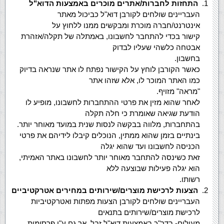
התחזות לחברות/אתרים מוכרים באמצעות הדוא"ל
העבריינים שולחים לקורבן דוא"ל כביכול מאתר
אינטרנט/חברה מוכרת ומבקשים ממנו ללחוץ על
קישור בכדי להתחבר לחשבונו, באמתלה של תקלה/אזהרת
אבטחה כלשהי שעליו לבדוק
בחשבון.
כאשר הקורבן לוחץ על הקישור נפתח לו אתר שנראה בדיוק
כמו האתר המוכר לו, אלא שזהו אתר
"מראה" מזויף.
לאחר שהוא מזין את פרטי ההתחברות לחשבונו, מופיע לו
הודעת שגיאה שאומרת כי חלה תקלה
בהתחברות, מלווה בבקשה לנסות שנית במועד מאוחר יותר.
בינתיים בזמן שהוא ממתין, הנוכלים קיבלו לידיהם את פרטי
הכניסה לחשבונו ועד שהוא יגלה
זאת כשינסה להתחבר מאוחר יותר לחשבונו באתר האמיתי,
הוא יגלה פעילות שבוצעה ללא
רשותו.
הצעות לרכישת מוצרים/שירותים במחירים אטרקטיביים
העבריינים שולחים לקורבן הצעות מפתות ואטרקטיביות
לרכישת מוצרים/שירותים בתנאים
מעולים- בדר"כ באמצעות דוא"ל זבל, אך גם ע"י פרסומות