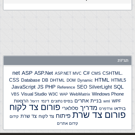
תגיות
ASP
ASP.Net
.net
C#
CSHTML
ASP.NET MVC
CMS
HTML
CSS
HTML5
Database
DB
DHTML
DOM
Dynamic
JS
PHP
SQL
JavaScript
SilverLight
SEO
Reference
Windows Phone
Visual Studio
W3C
WebMatrix
VBS
WAP
בניית אתרים
הרצאות
WPF
בסיס נתונים
דינמי
wml
דרופל
פורום צד לקוח
מדריך
בוידאו
סלולארי
וורדפרס
פורום צד שרת
פיתוח
צד שרת
צד לקוח
קידום
קידום אתרים