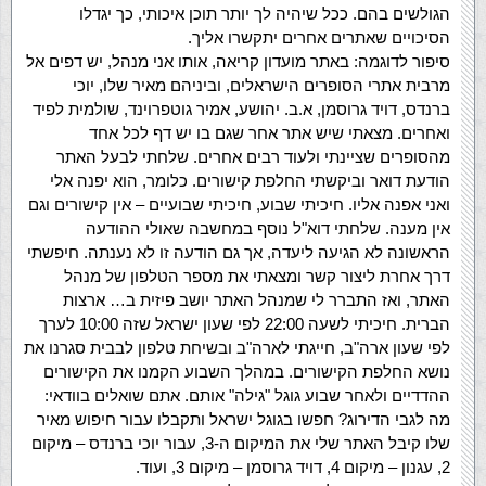
הגולשים בהם. ככל שיהיה לך יותר תוכן איכותי, כך יגדלו
הסיכויים שאתרים אחרים יתקשרו אליך.
סיפור לדוגמה: באתר מועדון קריאה, אותו אני מנהל, יש דפים אל
מרבית אתרי הסופרים הישראלים, וביניהם מאיר שלו, יוכי
ברנדס, דויד גרוסמן, א.ב. יהושע, אמיר גוטפרוינד, שולמית לפיד
ואחרים. מצאתי שיש אתר אחר שגם בו יש דף לכל אחד
מהסופרים שציינתי ולעוד רבים אחרים. שלחתי לבעל האתר
הודעת דואר וביקשתי החלפת קישורים. כלומר, הוא יפנה אלי
ואני אפנה אליו. חיכיתי שבוע, חיכיתי שבועיים – אין קישורים וגם
אין מענה. שלחתי דוא"ל נוסף במחשבה שאולי ההודעה
הראשונה לא הגיעה ליעדה, אך גם הודעה זו לא נענתה. חיפשתי
דרך אחרת ליצור קשר ומצאתי את מספר הטלפון של מנהל
האתר, ואז התברר לי שמנהל האתר יושב פיזית ב… ארצות
הברית. חיכיתי לשעה 22:00 לפי שעון ישראל שזה 10:00 לערך
לפי שעון ארה"ב, חייגתי לארה"ב ובשיחת טלפון לבבית סגרנו את
נושא החלפת הקישורים. במהלך השבוע הקמנו את הקישורים
ההדדיים ולאחר שבוע גוגל "גילה" אותם. אתם שואלים בוודאי:
מה לגבי הדירוג? חפשו בגוגל ישראל ותקבלו עבור חיפוש מאיר
שלו קיבל האתר שלי את המיקום ה-3, עבור יוכי ברנדס – מיקום
2, עגנון – מיקום 4, דויד גרוסמן – מיקום 3, ועוד.