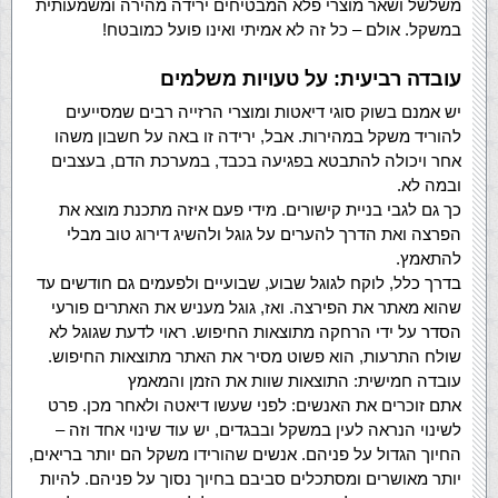
משלשל ושאר מוצרי פלא המבטיחים ירידה מהירה ומשמעותית
במשקל. אולם – כל זה לא אמיתי ואינו פועל כמובטח!
עובדה רביעית: על טעויות משלמים
יש אמנם בשוק סוגי דיאטות ומוצרי הרזייה רבים שמסייעים
להוריד משקל במהירות. אבל, ירידה זו באה על חשבון משהו
אחר ויכולה להתבטא בפגיעה בכבד, במערכת הדם, בעצבים
ובמה לא.
כך גם לגבי בניית קישורים. מידי פעם איזה מתכנת מוצא את
הפרצה ואת הדרך להערים על גוגל ולהשיג דירוג טוב מבלי
להתאמץ.
בדרך כלל, לוקח לגוגל שבוע, שבועיים ולפעמים גם חודשים עד
שהוא מאתר את הפירצה. ואז, גוגל מעניש את האתרים פורעי
הסדר על ידי הרחקה מתוצאות החיפוש. ראוי לדעת שגוגל לא
שולח התרעות, הוא פשוט מסיר את האתר מתוצאות החיפוש.
עובדה חמישית: התוצאות שוות את הזמן והמאמץ
אתם זוכרים את האנשים: לפני שעשו דיאטה ולאחר מכן. פרט
לשינוי הנראה לעין במשקל ובבגדים, יש עוד שינוי אחד וזה –
החיוך הגדול על פניהם. אנשים שהורידו משקל הם יותר בריאים,
יותר מאושרים ומסתכלים סביבם בחיוך נסוך על פניהם. להיות