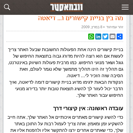
עמוד ראשי
»
‏מאמרים‏
»
מה בין בניית קישורים ו… דיאטה
מה בין בניית קישורים ו… דיאטה
זהר עמיהוד
‏ •
8 במרץ, 2009
WhatsApp
LinkedIn
Twitter
Email
Share
בניית קישורים הינה אחת הפעולות החשובות שבעל האתר צריך
לעשות אם הוא רוצה להיות מדורג גבוה בתוצאות החיפוש של
גוגל ושאר מנועי החיפוש. כמו מרבית פעולות השיווק באינטרנט,
גם תהליך זה הינו תהליך מתמשך שלא נגמר לעולם, וזאת
הסיבה שזה הזכיר לי… דיאטה.
הנקודות הבאות ידגימו מדוע בניית קישורים דומה לדיאטה, ואיך
הדבר יכול לעזור לך להשיג תוצאות טובות יותר בדירוג מנועי
החיפוש עבור האתר שלך.
עובדה ראשונה: אין קיצורי דרך
כדי להשיג קישורים מאתרים איכותיים אל האתר שלך, אתה חייב
להשקיע זמן ומאמץ. אתה צריך לעמול רבות על התוכן באתר
שלך, כדי שאתרים אחרים ירצו להתקשר אליו ולהפנות אליו את