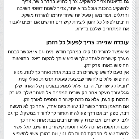
גם בדיאטה צריך להשקיע. צריך להזיע בחדר כושר, צריך
להשקיע בהכנת אוכל בריא יותר, צריך לשנות דפוסי חשיבה
והרגלים, ועוד מיגוון פעילויות שיחד יתרמו להורדת משקל.
חייבים לפעול כל הזמן ליצירת קישורים חדשים אם רוצים לעבור
את המתחרים שלכם בדירוג.
עובדה שנייה: צריך לפעול כל הזמן
אי אפשר להוריד 10 קילו במהלך חודש ימים וגם אי אפשר לבנות
מערך קישורים לאתר שלך שיביא אותך למקום ריאלי בתוצאות
החיפוש באותו פרק זמן.
אין טעם להשיג קישורים רבים בבת אחת ואחר כך לנוח. מנועי
החיפוש עלולים לחשוד שביצעת פעולת תרמית, ואולי קנית
"חבילת קישורים". הדבר עלול לפגוע במוניטין של האתר שלך.
גוגל עורך מעקב אחר הקישורים המפנים אל האתר שלך. לא רק
הכמות קובעת, אלא גם כמה קישורים נוספים לאורך זמן.
אם תתאמן בחדר כושר 12 שעות ביום אחד, ואחר כך לא תעשה
דבר, ספק רב אם דרך פעולה זו תעזור לך להוריד במשקל. כך גם
לגבי קישורים. אם יצרת קישורים רבים בבת אחת ואחר כך
עוברת תקופה ארוכה ללא הוספת קישורים חדשים, גוגל עשוי
לחשוד שאולי הפסקת להיות רלוונטי, וזה כמובן עשוי להשפיע