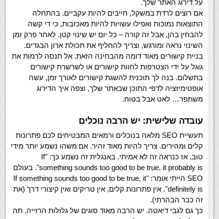
על דירוג האתר שלך.
אם רוצים לרדת במשקל, חייבים להיות עקביים. בהתחלה
התוצאות נמוכות ואפילו עשויות להיות מאכזבות, כי די קשה
להבחין בהן, אבל זה קורה – כל יום יש שינוי קטן. לאחר פרק זמן
השינוי נראה ומורגש, וצריך להחליף את תכולת ארון הבגדים.
בניית קישורים מאוד דומה מהבחינה הזאת. אל תנסה לרמות את
גוגל על ידי הצטרפות לחוות קישורים או לשרשרת קישורים
בתשלום. בנה לך תוכנית להשגת קישורים לאורך זמן, עשה
אופטימיזציה לדפי התוכן שבאתר שלך, וצפה איך הדירוג
משתפר… לאט אבל בטוח.
עובדה שלישית: יש הרבה נוכלים
תעשיית SEO מלאה בנוכלים ורמאים המבטיחים לכם פתרונות
קלים ומהירים. צריך להיות מאוד זהיר. אם משהו נשמע יותר מידי
טוב, אז כנראה זה לא אמיתי. באנגלית זה נשמע כך: "If
something sounds too good to be true, it probably is". בעולם
SEO הייתי אומר: "If something sounds too good to be true, it
definitely is". אין פתרונות קלים, אין טריקים ואין קיצורי דרך (את
זה כבר הבהרתי).
כך גם לגבי דיאטה. יש הרבה מאוד סוגים של גלולות הרזייה, תה