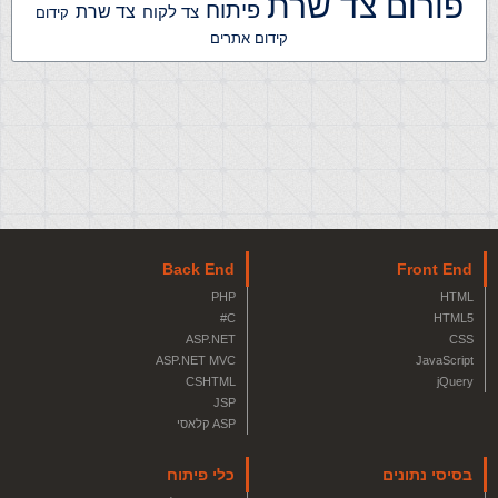
פורום צד שרת
פיתוח
צד שרת
צד לקוח
קידום
קידום אתרים
Back End
Front End
PHP
HTML
C#
HTML5
ASP.NET
CSS
ASP.NET MVC
JavaScript
CSHTML
jQuery
JSP
ASP קלאסי
בסיסי נתונים
כלי פיתוח