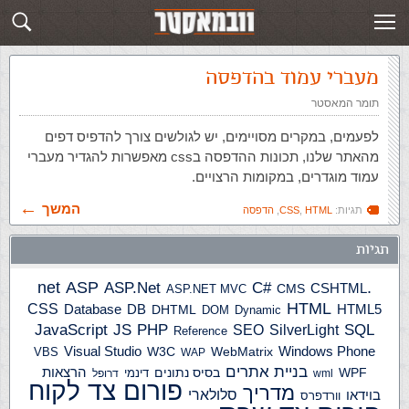
תגית: הדפסה
פוסטים חדשים
מעברי עמוד בהדפסה
תומר המאסטר
לפעמים, במקרים מסויימים, יש לגולשים צורך להדפיס דפים
מהאתר שלנו, תכונות ההדפסה בcss מאפשרות להגדיר מעברי
עמוד מוגדרים, במקומות הרצויים.
המשך
תגיות:
HTML
,
CSS
,
הדפסה
תגיות
ASP
ASP.Net
.net
C#
CSHTML
ASP.NET MVC
CMS
HTML
CSS
HTML5
Database
DB
DHTML
DOM
Dynamic
JS
PHP
SQL
JavaScript
SilverLight
SEO
Reference
Windows Phone
Visual Studio
W3C
WebMatrix
VBS
WAP
בניית אתרים
הרצאות
WPF
בסיס נתונים
דינמי
wml
דרופל
פורום צד לקוח
מדריך
בוידאו
סלולארי
וורדפרס