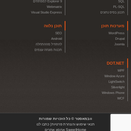
SQL
Explorer 9 למפתחים
Webmatrix
PL-SQL
תכנון בסיס נתונים
Visual Studio Express
מערכות תוכן
תוכן נלווה
SEO
WordPress
Android
Drupal
Joomla
להתחיל מההתחלה
תכנות מונחה עצמים
DOT.NET
WPF
Window Azure
LightSwitch
Silverlight
Windows Phone
WCF
וובמאסטר © כל הזכויות שמורות
תנאי שימוש והצהרת פרטיות
כתבו לנו
SweetHome אחסון אתרים