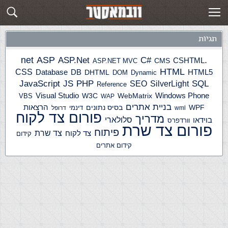
תגית: טקסט
פוסטים חדשים
תגיות
ASP
ASP.Net
.net
C#
CSHTML
ASP.NET MVC
CMS
HTML
CSS
HTML5
Database
DB
DHTML
DOM
Dynamic
JS
PHP
SQL
JavaScript
SilverLight
SEO
Reference
Windows Phone
Visual Studio
W3C
WebMatrix
VBS
WAP
בניית אתרים
הרצאות
WPF
בסיס נתונים
דינמי
wml
דרופל
פורום צד לקוח
מדריך
בוידאו
סלולארי
וורדפרס
פורום צד שרת
פיתוח
צד שרת
צד לקוח
קידום
קידום אתרים