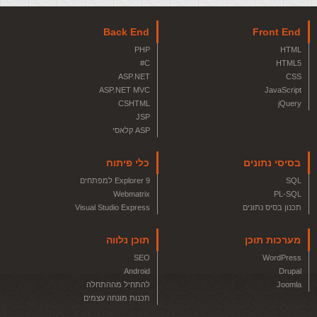
Back End
Front End
PHP
HTML
C#
HTML5
ASP.NET
CSS
ASP.NET MVC
JavaScript
CSHTML
jQuery
JSP
ASP קלאסי
בסיסי נתונים
כלי פיתוח
SQL
Explorer 9 למפתחים
Webmatrix
PL-SQL
תכנון בסיס נתונים
Visual Studio Express
מערכות תוכן
תוכן נלווה
SEO
WordPress
Android
Drupal
Joomla
להתחיל מההתחלה
תכנות מונחה עצמים