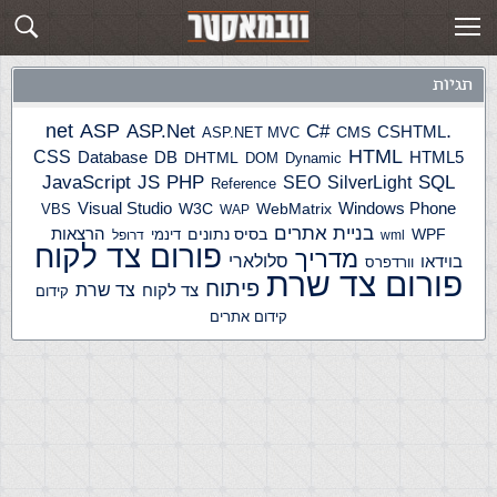
תגית: מכללות
פוסטים חדשים
תגיות
ASP
ASP.Net
.net
C#
CSHTML
ASP.NET MVC
CMS
HTML
CSS
HTML5
Database
DB
DHTML
DOM
Dynamic
JS
PHP
SQL
JavaScript
SilverLight
SEO
Reference
Windows Phone
Visual Studio
W3C
WebMatrix
VBS
WAP
בניית אתרים
הרצאות
WPF
בסיס נתונים
דינמי
wml
דרופל
פורום צד לקוח
מדריך
בוידאו
סלולארי
וורדפרס
פורום צד שרת
פיתוח
צד שרת
צד לקוח
קידום
קידום אתרים