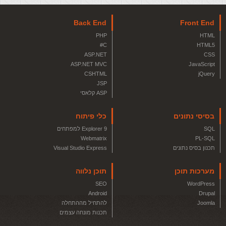
Back End
Front End
PHP
HTML
C#
HTML5
ASP.NET
CSS
ASP.NET MVC
JavaScript
CSHTML
jQuery
JSP
ASP קלאסי
בסיסי נתונים
כלי פיתוח
SQL
Explorer 9 למפתחים
Webmatrix
PL-SQL
תכנון בסיס נתונים
Visual Studio Express
מערכות תוכן
תוכן נלווה
SEO
WordPress
Android
Drupal
Joomla
להתחיל מההתחלה
תכנות מונחה עצמים