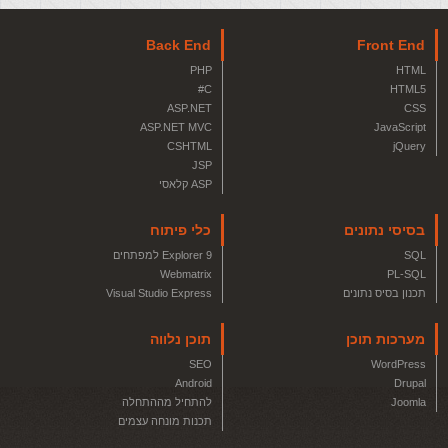
Back End
Front End
PHP
HTML
C#
HTML5
ASP.NET
CSS
ASP.NET MVC
JavaScript
CSHTML
jQuery
JSP
ASP קלאסי
בסיסי נתונים
כלי פיתוח
SQL
Explorer 9 למפתחים
Webmatrix
PL-SQL
תכנון בסיס נתונים
Visual Studio Express
מערכות תוכן
תוכן נלווה
SEO
WordPress
Android
Drupal
Joomla
להתחיל מההתחלה
תכנות מונחה עצמים