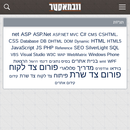
תגית: automate
פוסטים חדשים
תגיות
ASP
ASP.Net
.net
C#
CSHTML
ASP.NET MVC
CMS
HTML
CSS
HTML5
Database
DB
DHTML
DOM
Dynamic
JS
PHP
SQL
JavaScript
SilverLight
SEO
Reference
Windows Phone
Visual Studio
W3C
WebMatrix
VBS
WAP
בניית אתרים
הרצאות
WPF
בסיס נתונים
דינמי
wml
דרופל
פורום צד לקוח
מדריך
בוידאו
סלולארי
וורדפרס
פורום צד שרת
פיתוח
צד שרת
צד לקוח
קידום
קידום אתרים