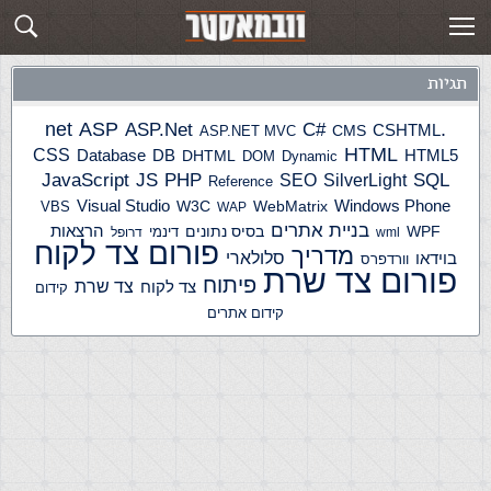
תגית: wix
פוסטים חדשים
תגיות
ASP
ASP.Net
.net
C#
CSHTML
ASP.NET MVC
CMS
HTML
CSS
HTML5
Database
DB
DHTML
DOM
Dynamic
JS
PHP
SQL
JavaScript
SilverLight
SEO
Reference
Windows Phone
Visual Studio
W3C
WebMatrix
VBS
WAP
בניית אתרים
הרצאות
WPF
בסיס נתונים
דינמי
wml
דרופל
פורום צד לקוח
מדריך
בוידאו
סלולארי
וורדפרס
פורום צד שרת
פיתוח
צד שרת
צד לקוח
קידום
קידום אתרים