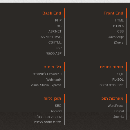
Back End
Front End
PHP
HTML
C#
HTML5
ASP.NET
CSS
ASP.NET MVC
JavaScript
CSHTML
jQuery
JSP
ASP קלאסי
בסיסי נתונים
כלי פיתוח
SQL
Explorer 9 למפתחים
Webmatrix
PL-SQL
תכנון בסיס נתונים
Visual Studio Express
מערכות תוכן
תוכן נלווה
SEO
WordPress
Android
Drupal
Joomla
להתחיל מההתחלה
תכנות מונחה עצמים