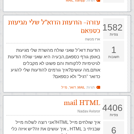
תגיות:
xampp
,
MAIL
עזרה- הודעות הדוא"ל שלי מגיעות
1582
כספאם
צפיות
ארז מנשה
1
הודעות דוא"ל שאני שולח מהשרת שלי מגיעות
באופן גורף כספאם,הבעיה היא שאני שולח הודעות
תשובות
לגיטימיות ללקוחות והם פשוט לא מקבלים
אותם.מה עושים?איך גורמים להודעות שלי להגיע
כדואר "רגיל" ולא כספאם?
תגיות:
MAIL
,
דואר
,
מייל
mail HTML
4406
Nadav Avisror
צפיות
איך שולחים מייל HTML?אני רוצה לשלוח מייל
6
שבניתי ב HTML , איך עושים את זה?יש איזה כלי