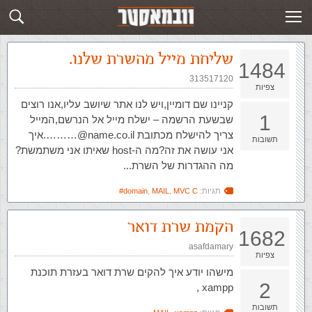
זירת השאלות בנושא MAIL
שלח שאלה חדשה
שליחת מייל מהשרת שלנו.
1484
313517120
צפיות
קניינו שם דומיין,ויש לנו אתר שיושב עליו,אנו רוצים
1
שבשעת הרשמה – ישלח מייל אל הנרשם,המייל
צריך להישלח מכתובת name.co.il@……….איך
תשובות
אני עושה את זה?מה ה-host שאיתו אני משתמשת?
מה ההגדרות של השרת...
תגיות:
MVC C#
,
MAIL
,
domain
הקמת שרת דואר
1682
asafdamary
צפיות
מישהו יודע איך להקים שרת דואר בעזרת תוכנת
2
xampp ,
תשובות