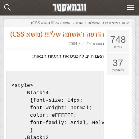
זירת השאלות
שלח תשובה
עמוד ראשי
»
‏זירת השאלות‏
»
הודעה ראשונה שלי!!! (נושא CSS)
הודעה ראשונה שלי!!! (נושא CSS)
748
נועם א
,‏
24 ביוני, 2004
צפיות
האם חייב להכניס את התגיות הבאות:
37
תשובות
<style>
    .Black14 
      {font-size: 14px;
      font-weight: normal;
      color: #FFFFFF;
      font-family: Arial, Helvetica, sans
      }
    .Black12