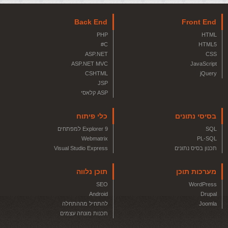
Back End
Front End
PHP
HTML
C#
HTML5
ASP.NET
CSS
ASP.NET MVC
JavaScript
CSHTML
jQuery
JSP
ASP קלאסי
בסיסי נתונים
כלי פיתוח
SQL
Explorer 9 למפתחים
Webmatrix
PL-SQL
תכנון בסיס נתונים
Visual Studio Express
מערכות תוכן
תוכן נלווה
SEO
WordPress
Android
Drupal
Joomla
להתחיל מההתחלה
תכנות מונחה עצמים