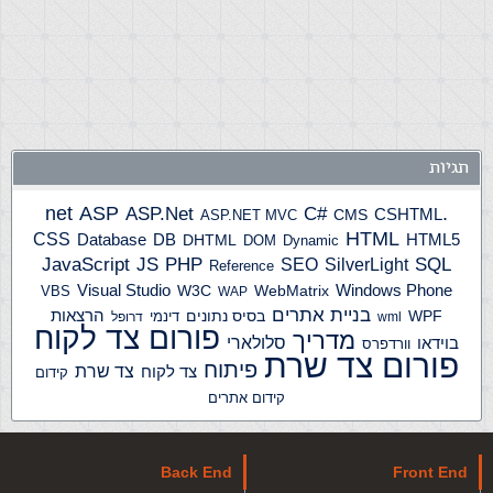
תגיות
ASP
ASP.Net
.net
C#
CSHTML
ASP.NET MVC
CMS
HTML
CSS
HTML5
Database
DB
DHTML
DOM
Dynamic
JS
PHP
SQL
JavaScript
SilverLight
SEO
Reference
Windows Phone
Visual Studio
W3C
WebMatrix
VBS
WAP
בניית אתרים
הרצאות
WPF
בסיס נתונים
דינמי
wml
דרופל
פורום צד לקוח
מדריך
בוידאו
סלולארי
וורדפרס
פורום צד שרת
פיתוח
צד שרת
צד לקוח
קידום
קידום אתרים
Back End
Front End