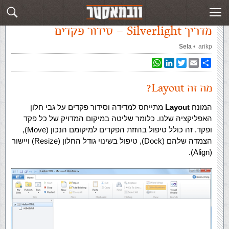
עמוד ראשי
»
‏מדריך Silverlight‏
»
מדריך Silverlight – סידור פקדים
מדריך Silverlight – סידור פקדים
arikp
‏ •
Sela
WhatsApp
LinkedIn
Twitter
Email
Share
מה זה Layout?
המונח
Layout
מתייחס למדידה וסידור פקדים על גבי חלון
האפליקציה שלנו. כלומר שליטה במיקום המדויק של כל פקד
ופקד. זה כולל טיפול בהזזת הפקדים למיקומם הנכון (Move),
הצמדה שלהם (Dock), טיפול בשינוי גודל החלון (Resize) ויישור
(Align).