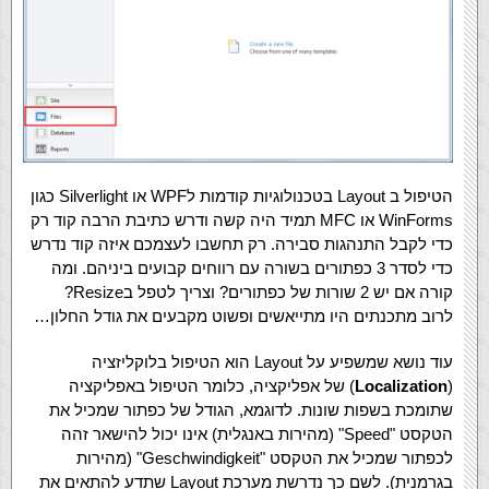
הטיפול ב Layout בטכנולוגיות קודמות לWPF או Silverlight כגון
WinForms או MFC תמיד היה קשה ודרש כתיבת הרבה קוד רק
כדי לקבל התנהגות סבירה. רק תחשבו לעצמכם איזה קוד נדרש
כדי לסדר 3 כפתורים בשורה עם רווחים קבועים ביניהם. ומה
קורה אם יש 2 שורות של כפתורים? וצריך לטפל בResize?
לרוב מתכנתים היו מתייאשים ופשוט מקבעים את גודל החלון…
עוד נושא שמשפיע על Layout הוא הטיפול בלוקליזציה
(
Localization
) של אפליקציה, כלומר הטיפול באפליקציה
שתומכת בשפות שונות. לדוגמא, הגודל של כפתור שמכיל את
הטקסט "Speed" (מהירות באנגלית) אינו יכול להישאר זהה
לכפתור שמכיל את הטקסט "Geschwindigkeit" (מהירות
בגרמנית). לשם כך נדרשת מערכת Layout שתדע להתאים את