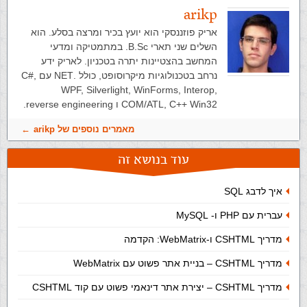
arikp
אריק פוזננסקי הוא יועץ בכיר ומרצה בסלע. הוא
השלים שני תארי B.Sc. במתמטיקה ומדעי
המחשב בהצטיינות יתרה בטכניון. לאריק ידע
נרחב בטכנולוגיות מיקרוסופט, כולל .NET עם C#,
WPF, Silverlight, WinForms, Interop,
COM/ATL, C++ Win32 ו reverse engineering.
מאמרים נוספים של arikp
עוד בנושא זה
איך לדבג SQL
עברית עם PHP ו- MySQL
מדריך CSHTML ו-WebMatrix: הקדמה
מדריך CSHTML – בניית אתר פשוט עם WebMatrix
מדריך CSHTML – יצירת אתר דינאמי פשוט עם קוד CSHTML