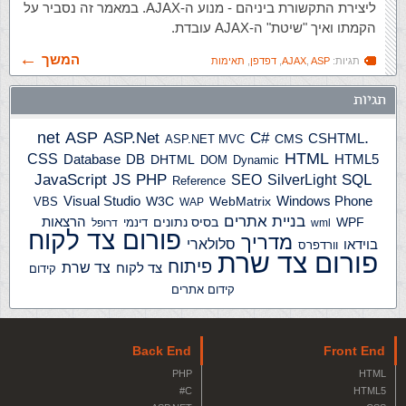
ליצירת התקשורת ביניהם - מנוע ה-AJAX. במאמר זה נסביר על
הקמתו ואיך "שיטת" ה-AJAX עובדת.
המשך
תגיות:
ASP
,
AJAX
,
דפדפן
,
תאימות
תגיות
ASP
ASP.Net
.net
C#
CSHTML
ASP.NET MVC
CMS
HTML
CSS
HTML5
Database
DB
DHTML
DOM
Dynamic
JS
PHP
SQL
JavaScript
SilverLight
SEO
Reference
Windows Phone
Visual Studio
W3C
WebMatrix
VBS
WAP
בניית אתרים
הרצאות
WPF
בסיס נתונים
דינמי
wml
דרופל
פורום צד לקוח
מדריך
בוידאו
סלולארי
וורדפרס
פורום צד שרת
פיתוח
צד שרת
צד לקוח
קידום
קידום אתרים
Back End
Front End
PHP
HTML
C#
HTML5