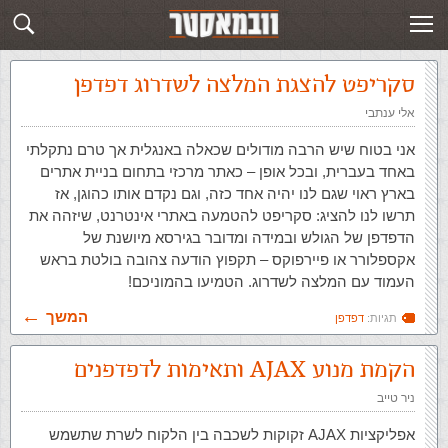
תגית: דפדפן
פוסטים חדשים
סקריפט להצגת המלצה לשדרוג דפדפן
אלי ענתבי
אני בטוח שיש הרבה מודולים שכאלה באנגלית אך טרם נתקלתי
באחד בעברית, ובכל אופן – כאתר מרכזי בתחום בניית אתרים
בארץ ראוי שגם לנו יהיה אחד כזה, וגם נקדם אותו כהוגן, אז
תרשו לנו להציג: סקריפט להטמעה באתרי אינטרנט, שיזהה את
הדפדפן של הגולש ובמידה ומדובר בגירסא מיושנת של
אקספלורר או פיירפוקס – תקפוץ הודעה צהובה בולטת בראש
העמוד עם המלצה לשדרוג. הטמיעו בהמוניכם!
המשך
תגיות:
דפדפן
הקמת מנוע AJAX ותאימות לדפדפנים
ניר טייב
אפליקציות AJAX זקוקות לשכבה בין הלקוח לשרת שתשמש