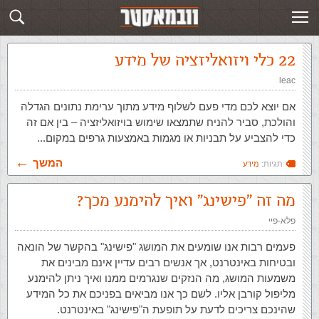
תגית: מידע
פוסטים חדשים
22 כלי ויזואליזציה של מידע
leac
אם יוצא לכם מדי פעם לשלוף מידע מתוך ערימת נתונים הגדלה
והולכת, סביר להניח שתמצאו שימוש בויזואליזציה – בין אם זה
כדי להצביע על תבניות או מגמות באמצעות גרפים במקום...
המשך
תגיות:
מידע
מה זה "פישינג" ואיך להימנע מכך?
פלא-פיי
פעמים רבות אנו שומעים את המושג "פישינג" בהקשר של הונאה
ובטיחות באינטרנט, אך אנשים רבים עדיין אינם מבינים את
משמעות המושג, מה הנזקים שנגרמים ממנו ואיך ניתן להימנע
מליפול קורבן אליו. לשם כך אנו מביאים בפניכם את כל המידע
שהינכם צריכים לדעת על תופעת ה"פישינג" באינטרנט.