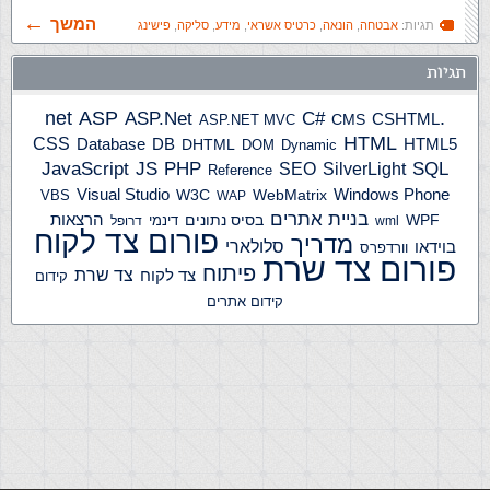
המשך
תגיות:
אבטחה
,
הונאה
,
כרטיס אשראי
,
מידע
,
סליקה
,
פישינג
תגיות
ASP
ASP.Net
.net
C#
CSHTML
ASP.NET MVC
CMS
HTML
CSS
HTML5
Database
DB
DHTML
DOM
Dynamic
JS
PHP
SQL
JavaScript
SilverLight
SEO
Reference
Windows Phone
Visual Studio
W3C
WebMatrix
VBS
WAP
בניית אתרים
הרצאות
WPF
בסיס נתונים
דינמי
wml
דרופל
פורום צד לקוח
מדריך
בוידאו
סלולארי
וורדפרס
פורום צד שרת
פיתוח
צד שרת
צד לקוח
קידום
קידום אתרים