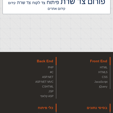
פורום צד שרת
פיתוח
צד שרת
צד לקוח
קידום
קידום אתרים
Back End
Front End
PHP
HTML
C#
HTML5
ASP.NET
CSS
ASP.NET MVC
JavaScript
CSHTML
jQuery
JSP
ASP קלאסי
בסיסי נתונים
כלי פיתוח