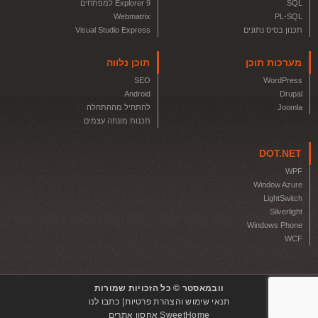
SQL
Explorer 9 למפתחים
Webmatrix
PL-SQL
תכנון בסיס נתונים
Visual Studio Express
מערכות תוכן
תוכן נלווה
SEO
WordPress
Android
Drupal
Joomla
להתחיל מההתחלה
תכנות מונחה עצמים
DOT.NET
WPF
Window Azure
LightSwitch
Silverlight
Windows Phone
WCF
וובמאסטר © כל הזכויות שמורות
תנאי שימוש והצהרת פרטיות
כתבו לנו
SweetHome אחסון אתרים