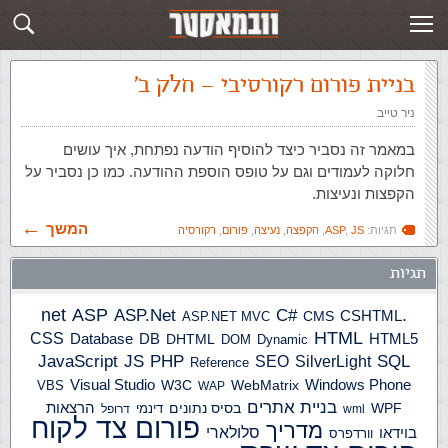
תגית: נעיצה
פוסטים חדשים
בניית פורום רקורסיבי – חלק ב'
ניר טייב
במאמר זה נסביר כיצד להוסיף הודעה נפתחת, איך עושים
חלוקה לעמודים וגם על טופס הוספת ההודעה. כמו כן נסביר על
הקפצות ונעיצות.
המשך
תגיות:
JS
,
ASP
,
הקפצה
,
נעיצה
,
פורום
,
רקורסיה
תגיות
ASP
ASP.Net
.net
C#
CSHTML
ASP.NET MVC
CMS
HTML
CSS
HTML5
Database
DB
DHTML
DOM
Dynamic
JS
PHP
SQL
JavaScript
SilverLight
SEO
Reference
Windows Phone
Visual Studio
W3C
WebMatrix
VBS
WAP
בניית אתרים
הרצאות
WPF
בסיס נתונים
דינמי
wml
דרופל
פורום צד לקוח
מדריך
בוידאו
סלולארי
וורדפרס