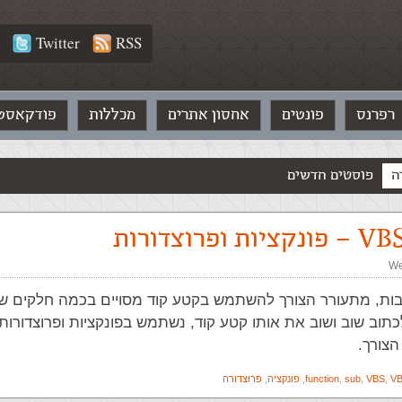
Twitter
RSS
רפרנס
פונטים
אחסון אתרים
מכללות
פודקאסט
ה
פוסטים חדשים
We
בות, מתעורר הצורך להשתמש בקטע קוד מסויים בכמה חלקים של
תוב שוב ושוב את אותו קטע קוד, נשתמש בפונקציות ופרוצדורות
הצורך.
VB
,
VBS
,
sub
,
function
,
פונקציה
,
פרוצדורה