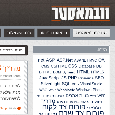
מדריכים ומאמרים
הרצאות בוידאו
זירת השאלות
תגיות
תגית: פרוצדור
ASP
ASP.Net
.net
C#
ASP.NET MVC
CSS
מדריך VBS – פונקציות ופרוצדורות
CSHTML
Database
DB
CMS
HTML
HTML5
DHTML
DOM
Dynamic
bMaster Team
JS
PHP
JavaScript
SEO
Reference
SQL
SilverLight
Visual Studio
VBS
לעיתים קרו
Windows Phone
W3C
WebMatrix
WAP
מנת שלא לכ
בניית אתרים
WPF
בסיס נתונים
דינמי
wml
לכשיתעורר 
מדריך
הרצאות בוידאו
וורדפרס
דרופל
פורום צד לקוח
סלולארי
תגיות:
Script
פורום צד שרת
פיתוח
צד