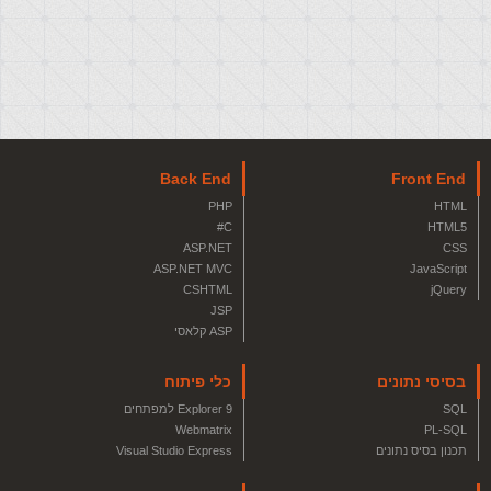
Back End
Front End
PHP
HTML
C#
HTML5
ASP.NET
CSS
ASP.NET MVC
JavaScript
CSHTML
jQuery
JSP
ASP קלאסי
בסיסי נתונים
כלי פיתוח
SQL
Explorer 9 למפתחים
Webmatrix
PL-SQL
תכנון בסיס נתונים
Visual Studio Express