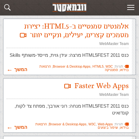
תגית: Browser & Desktop Apps
פוסטים חדשים
אלמנטים סמנטיים ב-HTML5: יצירת
מסמכים קצרים, יעילים, ונקיים יותר
WebMaster Team
כנס HTML5FEST 2011 מרצה: עידן גזית, מייסד-משותף Skills
תגיות:
W3C
,
HTML5
,
Browser & Desktop Apps
,
הרצאות
המשך
בוידאו
,
סמנטיקה
Faster Web Apps
WebMaster Team
כנס HTML5FEST 2011 מנחה: רוני אורבך, מפתח צד לקוח,
קונדואיט
תגיות:
Web Apps
,
W3C
,
Browser & Desktop Apps
,
הרצאות
המשך
בוידאו
,
שיפור ביצועים