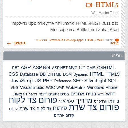
HTML5
WebMaster Team
כנס HTML5FEST 2011 מרצה: זהר ארד, ארכיטקט צד-לקוח
Message in a Bottle from Zohar Arad
תגיות:
W3C
,
HTML5
,
Browser & Desktop Apps
,
הרצאות
המשך
בוידאו
תגיות
ASP
ASP.Net
.net
C#
CSHTML
ASP.NET MVC
CMS
HTML
CSS
HTML5
Database
DB
DHTML
DOM
Dynamic
JS
PHP
SQL
JavaScript
SilverLight
SEO
Reference
Windows Phone
Visual Studio
W3C
WebMatrix
VBS
WAP
בניית אתרים
הרצאות
WPF
בסיס נתונים
דינמי
wml
דרופל
פורום צד לקוח
מדריך
בוידאו
סלולארי
וורדפרס
פורום צד שרת
פיתוח
צד שרת
צד לקוח
קידום
קידום אתרים