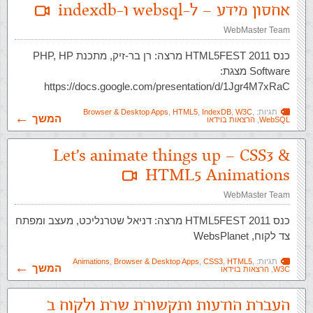
אחסון מידע – ל-websql ו-indexdb
WebMaster Team
כנס HTML5FEST 2011 מרצה: רן בר-זיק, מתכנת PHP, HP
Software מצגת:
https://docs.google.com/presentation/d/1Jgr4M7xRaC
תגיות:
,
W3C
,
IndexDB
,
HTML5
,
Browser & Desktop Apps
המשך
WebSQL
,
הרצאות בוידאו
Let's animate things up – CSS3 &
HTML5 Animations
WebMaster Team
כנס HTML5FEST 2011 מרצה: דניאל שטרנליכט, מעצב ומפתח
צד לקוח, WebsPlanet
תגיות:
,
HTML5
,
CSS3
,
Browser & Desktop Apps
,
Animations
המשך
W3C
,
הרצאות בוידאו
העברת הודעות ותקשורת שרת ולקוח ב