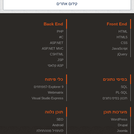
קידום אתרים
Back End
Front End
PHP
HTML
C#
HTML5
ASP.NET
CSS
ASP.NET MVC
JavaScript
CSHTML
jQuery
JSP
ASP קלאסי
בסיסי נתונים
כלי פיתוח
SQL
Explorer 9 למפתחים
Webmatrix
PL-SQL
תכנון בסיס נתונים
Visual Studio Express
מערכות תוכן
תוכן נלווה
SEO
WordPress
Android
Drupal
Joomla
להתחיל מההתחלה