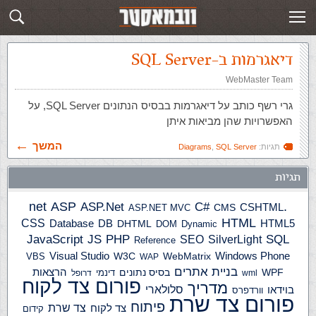
תגית: Diagrams
פוסטים חדשים
דיאגרמות ב-SQL Server
WebMaster Team
גרי רשף כותב על דיאגרמות בבסיס הנתונים SQL Server, על
האפשרויות שהן מביאות איתן
המשך
תגיות:
SQL Server
,
Diagrams
תגיות
ASP
ASP.Net
.net
C#
CSHTML
ASP.NET MVC
CMS
HTML
CSS
HTML5
Database
DB
DHTML
DOM
Dynamic
JS
PHP
SQL
JavaScript
SilverLight
SEO
Reference
Windows Phone
Visual Studio
W3C
WebMatrix
VBS
WAP
בניית אתרים
הרצאות
WPF
בסיס נתונים
דינמי
wml
דרופל
פורום צד לקוח
מדריך
בוידאו
סלולארי
וורדפרס
פורום צד שרת
פיתוח
צד שרת
צד לקוח
קידום