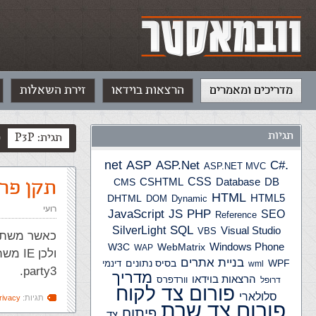
מדריכים ומאמרים
הרצאות בוידאו
זירת השאלות
תגיות
תגית: P3P
פ
ASP
ASP.Net
.net
C#
ASP.NET MVC
CSS
תקן פרטי
CSHTML
Database
DB
CMS
HTML
HTML5
DHTML
DOM
Dynamic
רועי
JS
PHP
JavaScript
SEO
Reference
SQL
SilverLight
Visual Studio
VBS
Windows Phone
W3C
WebMatrix
WAP
בניית אתרים
WPF
בסיס נתונים
דינמי
wml
party3.
מדריך
הרצאות בוידאו
וורדפרס
דרופל
פורום צד לקוח
סלולארי
תגיות:
rivacy
פורום צד שרת
פיתוח
צד