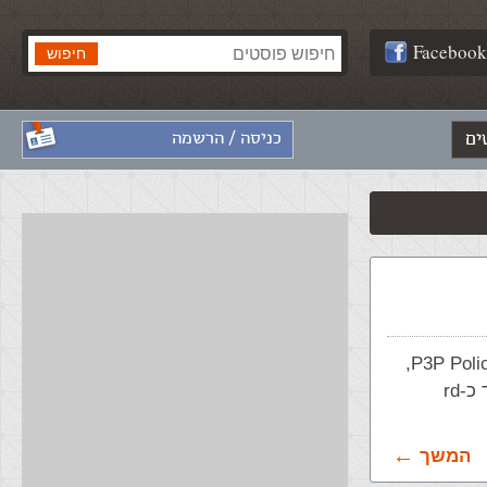
Facebook
ים
כניסה / הרשמה
כאשר משתמשים בסאב דומיין, או בפריים עם תוכן מאתר אחר, לאתר אין P3P Policy,
ולכן IE משתמש בברירת המחדל וחוסם את ה-cookie מכיוון שהאתר מתפקד כ-rd
המשך