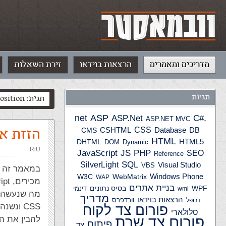
מדריכים ומאמרים
הרצאות בוידאו
זירת השאלות
תגיות
תגית: position
ASP
ASP.Net
.net
C#
ASP.NET MVC
CSS
הזזת או
CSHTML
Database
DB
CMS
HTML
HTML5
DHTML
DOM
Dynamic
RiU
JS
PHP
JavaScript
SEO
Reference
SQL
SilverLight
Visual Studio
VBS
Windows Phone
W3C
WebMatrix
WAP
מכירים, HTML, JavaScript ו CSS .
בניית אתרים
WPF
בסיס נתונים
דינמי
wml
מדריך
הרצאות בוידאו
וורדפרס
דרופל
פורום צד לקוח
סלולארי
פורום צד שרת
להבין את ה
פיתוח
צד