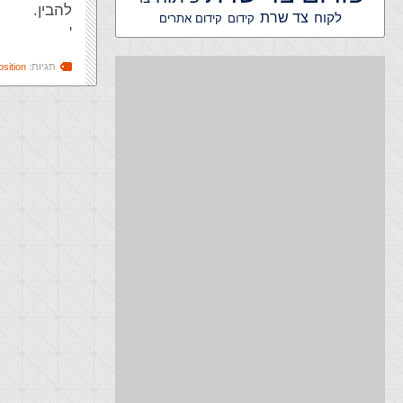
להבין.
צד שרת
לקוח
קידום אתרים
קידום
'
תגיות:
osition