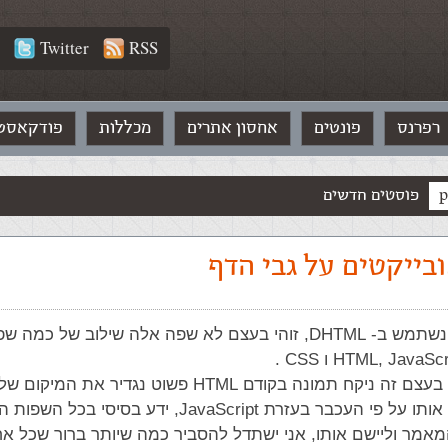
Twitter
RSS
רפרנס
פונטים
אחסון אתרים
מכללות
פודקאסט
פוסטים חדשים
בייקטים על גבי הדף
במאמר זה נשתמש ב- DHTML, זוהי בעצם לא שפה אלה שילוב של כמ
מה שנעשה בעצם זה ניקח תמונה בקודם HTML פשוט נגדיר את
CSS ונשנה אותו על פי העכבר בעזרת JavaScript, ידע בסיסי ב
מאמר וליישם אותו, אני ישתדל להסביר כמה שיותר ברור שכל אח