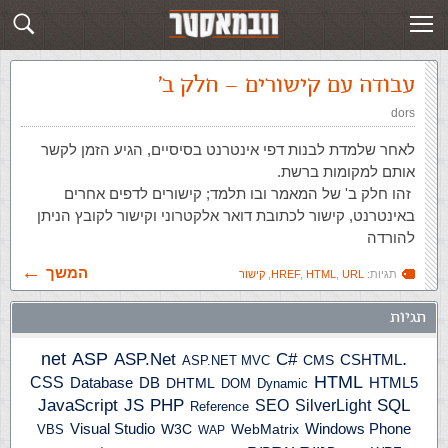
תגית: URL
פוסטים חדשים
עבודה עם קישורים – חלק ב'
dors
לאחר שלמדת לבנות דפי אינטרנט בסיסיים, הגיע הזמן לקשר
אותם למקומות ברשת.
זהו חלק ב' של המאמר ובו תלמד; קישורים לדפים אחרים
באינטרנט, קישור לכתובת דואר אלקטרוני וקישור לקובץ הניתן
להורדה
המשך
תגיות:
URL
,
HTML
,
HREF
,
קישור
תגיות
ASP
ASP.Net
.net
C#
CSHTML
ASP.NET MVC
CMS
HTML
CSS
HTML5
Database
DB
DHTML
DOM
Dynamic
JS
PHP
SQL
JavaScript
SilverLight
SEO
Reference
Windows Phone
Visual Studio
W3C
WebMatrix
VBS
WAP