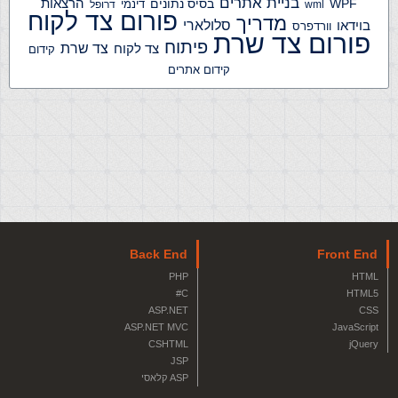
בניית אתרים
הרצאות
WPF
בסיס נתונים
דינמי
wml
דרופל
פורום צד לקוח
מדריך
בוידאו
סלולארי
וורדפרס
פורום צד שרת
פיתוח
צד שרת
צד לקוח
קידום
קידום אתרים
Back End
Front End
PHP
HTML
C#
HTML5
ASP.NET
CSS
ASP.NET MVC
JavaScript
CSHTML
jQuery
JSP
ASP קלאסי