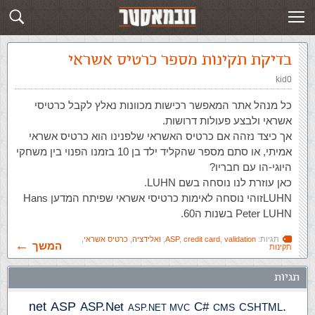
תגית: validation
פוסטים חדשים
בדיקת תקינות מספר כרטיס אשראי
kid0
כל מנהל אתר המאפשר רכישות מכוונות נאלץ לקבל כרטיסי
אשראי ולבצע פעולות דרושות.
אך כיצד נזהה אם כרטיס האשראי שלפנינו הוא כרטיס אשראי
אמיתי, או סתם מספר שהקליד ילד בן 10 בזמנו הפנוי בין משחקי
היוגי-הו עם חבריו?
כאן עוזרת לנו נוסחה בשם LUHN.
LUHNזוהי נוסחה לאימות כרטיסי אשראי שפיתח המדען Hans
Peter LUHN בשנות ה60.
תגיות:
validation
,
credit card
,
ASP
,
ואלידציה
,
כרטיס אשראי
,
המשך
תקינות
תגיות
ASP
ASP.Net
.net
C#
CSHTML
ASP.NET MVC
CMS