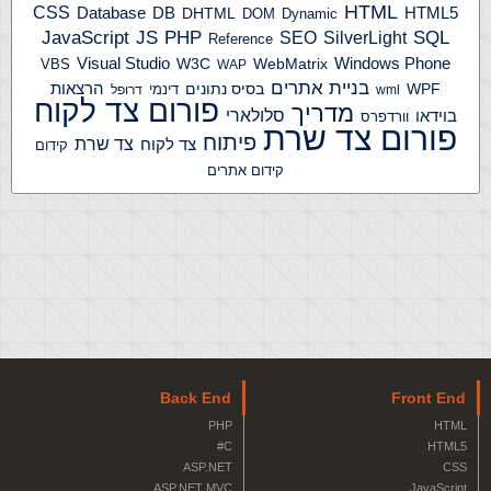
HTML
CSS
HTML5
Database
DB
DHTML
DOM
Dynamic
JS
PHP
SQL
JavaScript
SilverLight
SEO
Reference
Windows Phone
Visual Studio
W3C
WebMatrix
VBS
WAP
בניית אתרים
הרצאות
WPF
בסיס נתונים
דינמי
wml
דרופל
פורום צד לקוח
מדריך
בוידאו
סלולארי
וורדפרס
פורום צד שרת
פיתוח
צד שרת
צד לקוח
קידום
קידום אתרים
Back End
Front End
PHP
HTML
C#
HTML5
ASP.NET
CSS
ASP.NET MVC
JavaScript