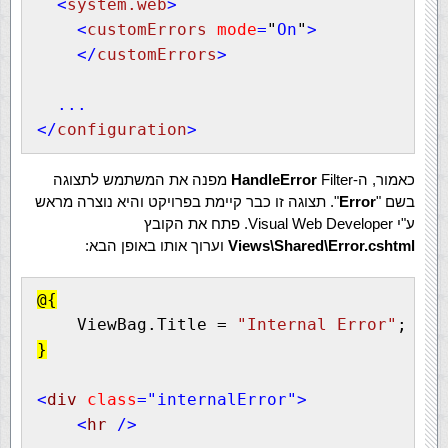
  <
system.web
>
<
customErrors
mode
=
"
On
"
>
    </
customErrors
>
  ...
</
configuration
>
כאמור, ה-
HandleError
Filter מפנה את המשתמש לתצוגה
בשם "
Error
". תצוגה זו כבר קיימת בפרויקט והיא נוצרה מראש
ע"י Visual Web Developer. פתח את הקובץ
Views\Shared\Error.cshtml
וערוך אותו באופן הבא:
@{
    ViewBag.Title = 
"Internal Error"
;
}
<
div
class
=
"internalError"
>
<
hr
/>