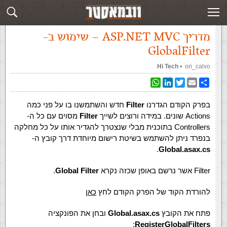
עמוד ראשי
»
‏מדריך ASP.NET MVC‏
»
מדריך ASP.NET MVC – שימוש ב-
GlobalFilter
מדריך ASP.NET MVC – שימוש ב-
GlobalFilter
ori_calvo
‏ •
Hi Tech
WhatsApp
LinkedIn
Twitter
Email
Share
בפרק הקודם הגדרנו
Filter
חדש והשתמשנו בו על פני כמה
Actions שונים. במידה ורוצים לשייך
Filter
מסוים עם כל ה-
Controllers בתוכנית מבלי שנצטרך להגדיר אותו על כל מחלקה
בנפרד ניתן להשתמש בשיטת רישום מיוחדת דרך קובץ ה-
.
Global.asax.cs
Filter אשר נרשם באופן שכזה נקרא
Global Filter
.
להורדת הקוד של הפרק הקודם לחץ
כאן
פתח את הקובץ
Global.asax.cs
ובחן את הפונקציה
:
RegisterGlobalFilters