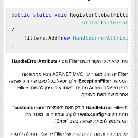
public
static
void
 RegisterGlobalFilters(
GlobalFilterCollec
{
    filters.Add(
new
HandleErrorAttribute
(
}
ניתן לראות כי הקוד רושם Filter מסוג
HandleErrorAttribute
.
Filter זה הינו מוגדר ע"י ASP.NET MVC והוא מממש את
הממשק
IExceptionFilter
ולכן יופעל בכל פעם שתיזרק שגיאה
בזמן טיפול ב-Action מסוים. באותו אופן ניתן לרשום Filters
אחרים שמימשת בעצמך.
ה-
Filter בודק האם האופציה "
HandleError
customErrors
"
תחת הקובץ
web.config
דלוקה, ובמידה וכן מפנה את
המשתמש לתצוגת שגיאה בשם "Error".
על מנת לחוות את ההתנהגות של Filter זה עליך תחילה לדמות