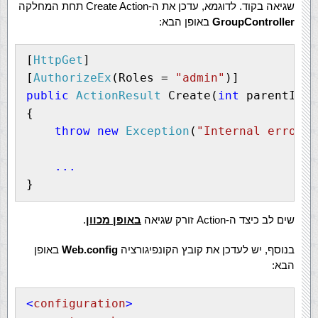
שגיאה בקוד. לדוגמא, עדכן את ה-Create Action תחת המחלקה
GroupController
באופן הבא:
[
HttpGet
]
[
AuthorizeEx
(Roles = 
"admin"
)]
public
ActionResult
 Create(
int
 parentId)
{
throw
new
Exception
(
"Internal error"
)
...
}
שים לב כיצד ה-Action זורק שגיאה
באופן מכוון
.
בנוסף, יש לעדכן את קובץ הקונפיגורציה
Web.config
באופן
הבא:
<
configuration
>