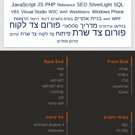
JS
PHP
SQL
JavaScript
SilverLight
SEO
Reference
Windows Phone
Visual Studio
W3C
WebMatrix
VBS
WAP
בניית אתרים
הרצאות
WPF
בסיס נתונים
דינמי
wml
דרופל
פורום צד לקוח
מדריך
בוידאו
סלולארי
וורדפרס
פורום צד שרת
פיתוח
צד שרת
צד לקוח
קידום
קידום אתרים
Back End
Front End
PHP
HTML
C#
HTML5
ASP.NET
CSS
ASP.NET MVC
JavaScript
CSHTML
jQuery
JSP
ASP קלאסי
בסיסי נתונים
כלי פיתוח
SQL
Explorer 9 למפתחים
Webmatrix
PL-SQL