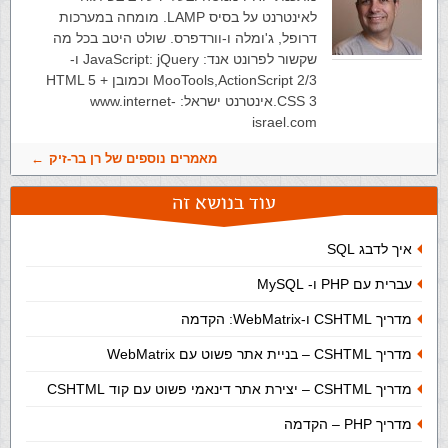
לאינטרנט על בסיס LAMP. מומחה במערכות
דרופל, ג'ומלה ו-וורדפרס. שולט היטב בכל מה
שקשור לפרונט אנד: JavaScript: jQuery ו-
MooTools,ActionScript 2/3 וכמובן HTML 5 +
CSS 3.אינטרנט ישראל: www.internet-
israel.com
מאמרים נוספים של רן בר-זיק
עוד בנושא זה
איך לדבג SQL
עברית עם PHP ו- MySQL
מדריך CSHTML ו-WebMatrix: הקדמה
מדריך CSHTML – בניית אתר פשוט עם WebMatrix
מדריך CSHTML – יצירת אתר דינאמי פשוט עם קוד CSHTML
מדריך PHP – הקדמה