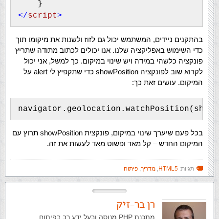
</
script
>
בהתקנים ניידים, המשתמש יכול גם לזוז ולשנות את מיקומו תוך
כדי השימוש באפליקציה שלנו. אנו יכולים לכתוב מתודה שתריץ
פונקציה כלשהי במידה ויש שינוי במיקום. כך למשל, אני יכול
לקרוא שוב לפונקציה showPosition כדי שתקפיץ לי alert על
המיקום. עושים זאת כך:
navigator.geolocation.watchPosition(showP
בכל פעם שיערך שינוי במיקום, פונקצית showPosition תרוץ עם
המיקום החדש – קל מאד ופשוט מאד לעשות את זה.
תגיות:
HTML5
,
מדריך
,
פיתוח
רן בר-זיק
מתכנת PHP מנוסה ובעל ידע רב בפיתוח