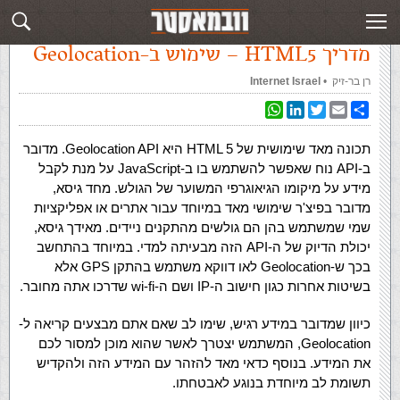
עמוד ראשי
»
‏מדריך HTML5‏
»
מדריך HTML5 – שימוש ב-Geolocation
מדריך HTML5 – שימוש ב-Geolocation
רן בר-זיק
‏ •
Internet Israel
WhatsApp
LinkedIn
Twitter
Email
Share
תכונה מאד שימושית של HTML 5 היא Geolocation API. מדובר
ב-API נוח שאפשר להשתמש בו ב-JavaScript על מנת לקבל
מידע על מיקומו הגיאוגרפי המשוער של הגולש. מחד גיסא,
מדובר בפיצ'ר שימושי מאד במיוחד עבור אתרים או אפליקציות
שמי שמשתמש בהן הם גולשים מהתקנים ניידים. מאידך גיסא,
יכולת הדיוק של ה-API הזה מבעיתה למדי. במיוחד בהתחשב
בכך ש-Geolocation לאו דווקא משתמש בהתקן GPS אלא
בשיטות אחרות כגון חישוב ה-IP ושם ה-wi-fi שדרכו אתה מחובר.
כיוון שמדובר במידע רגיש, שימו לב שאם אתם מבצעים קריאה ל-
Geolocation, המשתמש יצטרך לאשר שהוא מוכן למסור לכם
את המידע. בנוסף כדאי מאד להזהר עם המידע הזה ולהקדיש
תשומת לב מיוחדת בנוגע לאבטחתו.