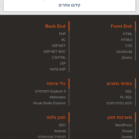
קידום אתרים
Back End
Front End
PHP
HTML
C#
HTML5
ASP.NET
CSS
ASP.NET MVC
JavaScript
CSHTML
jQuery
JSP
ASP קלאסי
בסיסי נתונים
כלי פיתוח
SQL
Explorer 9 למפתחים
Webmatrix
PL-SQL
תכנון בסיס נתונים
Visual Studio Express
מערכות תוכן
תוכן נלווה
SEO
WordPress
Android
Drupal
Joomla
להתחיל מההתחלה