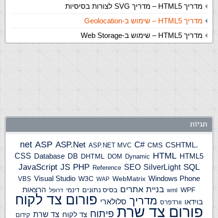
מדריך HTML5 – מדריך SVG לצורות בסיסיות
מדריך HTML5 – שימוש ב-Geolocation
מדריך HTML5 – שימוש ב-Web Storage
תגיות
ASP
ASP.Net
.net
C#
CSHTML
ASP.NET MVC
CMS
HTML
CSS
HTML5
Database
DB
DHTML
DOM
Dynamic
JS
PHP
SQL
JavaScript
SilverLight
SEO
Reference
Windows Phone
Visual Studio
W3C
WebMatrix
VBS
WAP
בניית אתרים
הרצאות
WPF
בסיס נתונים
דינמי
wml
דרופל
פורום צד לקוח
מדריך
בוידאו
סלולארי
וורדפרס
פורום צד שרת
פיתוח
צד שרת
צד לקוח
קידום