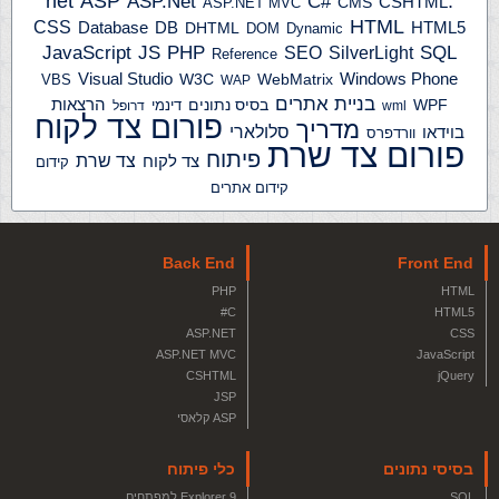
ASP
ASP.Net
.net
C#
CSHTML
ASP.NET MVC
CMS
HTML
CSS
HTML5
Database
DB
DHTML
DOM
Dynamic
JS
PHP
SQL
JavaScript
SilverLight
SEO
Reference
Windows Phone
Visual Studio
W3C
WebMatrix
VBS
WAP
בניית אתרים
הרצאות
WPF
בסיס נתונים
דינמי
wml
דרופל
פורום צד לקוח
מדריך
בוידאו
סלולארי
וורדפרס
פורום צד שרת
פיתוח
צד שרת
צד לקוח
קידום
קידום אתרים
Back End
Front End
PHP
HTML
C#
HTML5
ASP.NET
CSS
ASP.NET MVC
JavaScript
CSHTML
jQuery
JSP
ASP קלאסי
בסיסי נתונים
כלי פיתוח
SQL
Explorer 9 למפתחים