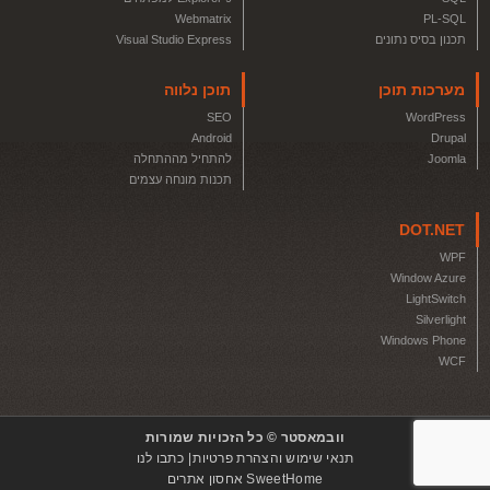
Webmatrix
PL-SQL
תכנון בסיס נתונים
Visual Studio Express
מערכות תוכן
תוכן נלווה
SEO
WordPress
Android
Drupal
Joomla
להתחיל מההתחלה
תכנות מונחה עצמים
DOT.NET
WPF
Window Azure
LightSwitch
Silverlight
Windows Phone
WCF
וובמאסטר © כל הזכויות שמורות
תנאי שימוש והצהרת פרטיות
כתבו לנו
SweetHome אחסון אתרים