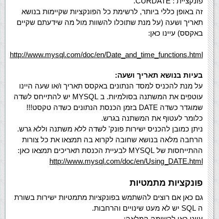
פונקציית : CURDATE.
זה באופן כללי ביותר, לרשימת כל הפונקציות שקיימות בנושא
תאריך ושעה (על מנת שתוכלו להשוות מול מה שידעתם שקיים
באקסס) עיינו כאן:
http://www.mysql.com/doc/en/Date_and_time_functions.html
בעיות בנושא תאריך ושעה:
על מנת להכניס למסד הנתונים באקסס תאריך ו/או שעה היינו
עוטפים את המשתנה בסולמיות. ב MYSQL יש להתייחס לשדה
שמוגדר כשדה DATE בזמן הכנסת הנתונים כשדה טקסט!!!
כלומר לעטוף את המשתנה בגרש.
ניתן כמובן להכניס ישירות פונק' לשדה ללא משתנה וללא גרש.
הרחבה מלאה בנושא שחובה לקרוא בה תמצאו את כל צורות
ההתייחסות של MYSQL לבעיית הכנסת תאריכים תמצאו כאן:
http://www.mysql.com/doc/en/Using_DATE.html
פונקציות מתמטיות
גם כאן אם רוצים להשתמש בפונקציות מתמטיות ישירות בשורת
ה SQL יש לא מעט שינויים והרחבות.
עיינו כאן לרשימה המלאה: