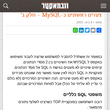
עמוד ראשי
»
‏מאמרים‏
»
צעדים ראשונים ב-MySQL – חלק ב'
צעדים ראשונים ב-MySQL – חלק ב'
webi
‏ •
6 ביוני, 2003
WhatsApp
LinkedIn
Twitter
Email
Share
במאמר זה אשתדל להסביר למשתמש שרוצה לעבור משימוש
באקסס ל MYSQL את השינויים בין 2 מסדי הנתונים.
קיימים שינויים לא מעטים בגישת ה SQL אל מסד הנתונים.
פונקציות ה SQL רבות לאין שעור מאשר מה שאנחנו מכירים
באקסס ויש לא מעט שינויים. הנה השינויים המרכזיים (לא כולם
כי עדיין לא עליתי על הכל) אבל לפחות המרכזיים שבהם:
משפטי SQL כלליים
רובנו השתמשנו בפונקציית TOP כשרצינו לשלוף נתונים
מהמאגר .