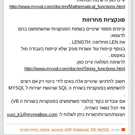
http://www.mysql.com/doc/en/Mathematical_functions.html
פונקציות מחרוזות
קיימים מספר שינויים בשמות הפונקציות שהשתמשנו בהם
לדוגמא:
את LEN מחליפה: LENGTH .
בנוסף קיימות עוד עשרות פונק' שלא קיימות בעבודה מול
באקסס .
לרשימה המלאה עיינו כאן:
http://www.mysql.com/doc/en/String_functions.html
חשוב להדגיש: שינויים אלה באים לידי ביטוי רק אם רוצים
להשתמש בפונקציות בשורת ה SQL שניגשת ישירות ל MYSQL
.
אם עובדים בקוד (כלומר משתמשים בפונקציות בשורות ה VB)
אזי הכל נשאר כשהיה.
הצעות/הערות/הארות ניתן לשלוח ל:
yuvi_k1@myrealbox.com
תגיות:
MySQL
,
DB
,
Database
,
ASP
,
access
,
אקסס
,
בסיס נתונים