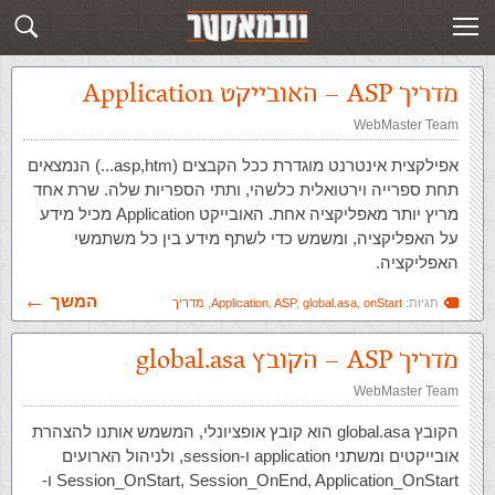
תגית: onStart
פוסטים חדשים
מדריך ASP – האובייקט Application
WebMaster Team
אפילקצית אינטרנט מוגדרת ככל הקבצים (asp,htm...) הנמצאים
תחת ספרייה וירטואלית כלשהי, ותתי הספריות שלה. שרת אחד
מריץ יותר מאפליקציה אחת. האובייקט Application מכיל מידע
על האפליקציה, ומשמש כדי לשתף מידע בין כל משתמשי
האפליקציה.
המשך
תגיות:
onStart
,
global.asa
,
ASP
,
Application
,
מדריך
מדריך ASP – הקובץ global.asa
WebMaster Team
הקובץ global.asa הוא קובץ אופציונלי, המשמש אותנו להצהרת
אובייקטים ומשתני application ו-session, ולניהול הארועים
Session_OnStart, Session_OnEnd, Application_OnStart ו-