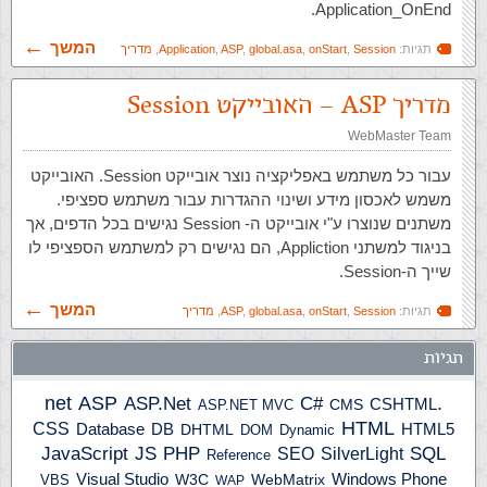
Application_OnEnd.
המשך
תגיות:
Session
,
onStart
,
global.asa
,
ASP
,
Application
,
מדריך
מדריך ASP – האובייקט Session
WebMaster Team
עבור כל משתמש באפליקציה נוצר אובייקט Session. האובייקט
משמש לאכסון מידע ושינוי ההגדרות עבור משתמש ספציפי.
משתנים שנוצרו ע"י אובייקט ה- Session נגישים בכל הדפים, אך
בניגוד למשתני Appliction, הם נגישים רק למשתמש הספציפי לו
שייך ה-Session.
המשך
תגיות:
Session
,
onStart
,
global.asa
,
ASP
,
מדריך
תגיות
ASP
ASP.Net
.net
C#
CSHTML
ASP.NET MVC
CMS
HTML
CSS
HTML5
Database
DB
DHTML
DOM
Dynamic
JS
PHP
SQL
JavaScript
SilverLight
SEO
Reference
Windows Phone
Visual Studio
W3C
WebMatrix
VBS
WAP