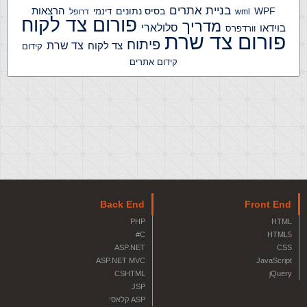
בניית אתרים
הרצאות
WPF
בסיס נתונים
דינמי
wml
דרופל
פורום צד לקוח
מדריך
בוידאו
סלולארי
וורדפרס
פורום צד שרת
פיתוח
צד שרת
צד לקוח
קידום
קידום אתרים
Back End
Front End
PHP
HTML
C#
HTML5
ASP.NET
CSS
ASP.NET MVC
JavaScript
CSHTML
jQuery
JSP
ASP קלאסי