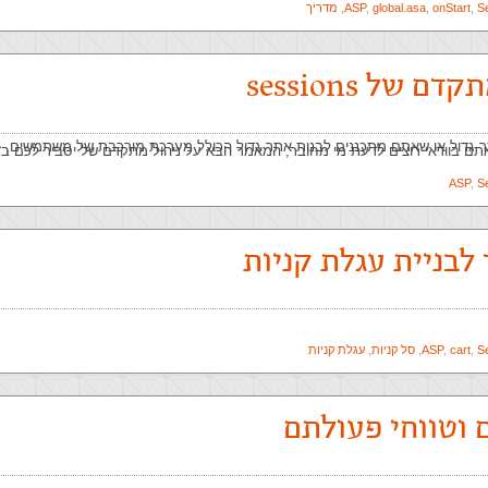
S
,
onStart
,
global.asa
,
ASP
,
מדריך
ם של sessions
 גדול או שאתם מתכננים לבנות אתר גדול הכולל מערכת מורכבת של משתמשים, פו
תם בוודאי רוצים לדעת מי מחובר, המאמר הבא על ניהול מתקדם של
יסביר לכם בד
ASP
,
S
לבניית עגלת קניות
S
,
cart
,
ASP
,
סל קניות
,
עגלת קניות
 וטווחי פעולתם