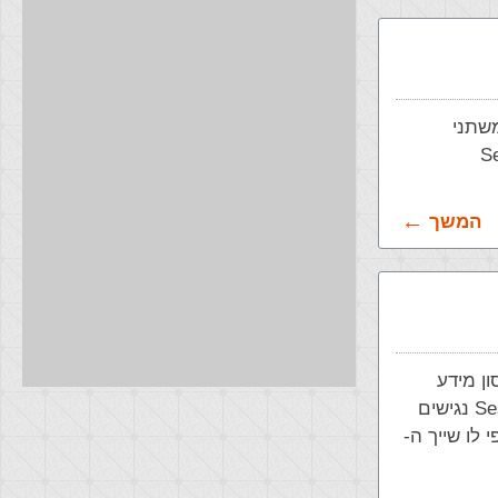
ומשתני
Ses,
המשך
 משמש לאכסון מידע
ושינוי ההגדרות עבור משתמש ספציפי. משתנים שנוצרו ע"י אובייקט ה- Session נגישים
ש הספציפי לו שייך ה-