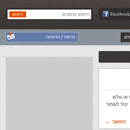
Facebook
ים
כניסה / הרשמה
ש או גולש
כול לשמור
המשך