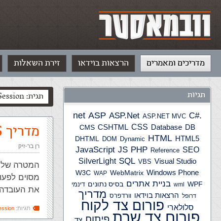
מדריכים ומאמרים
הרצאות בוידאו
זירת השאלות
תגיות
תגית: Session
ASP
ASP.Net
.net
C#
ASP.NET MVC
CSS
מדריך PHP: SESSIONS ועוגיות
CSHTML
Database
DB
CMS
HTML
HTML5
DHTML
DOM
Dynamic
רן בר-זיק
JS
PHP
JavaScript
SEO
Reference
SQL
SilverLight
Visual Studio
VBS
Windows Phone
W3C
WebMatrix
WAP
מסוים לפעו
בניית אתרים
WPF
בסיס נתונים
דינמי
wml
את העובדה
מדריך
הרצאות בוידאו
וורדפרס
דרופל
פורום צד לקוח
סלולארי
תגיות:
ession
פורום צד שרת
פיתוח
צד