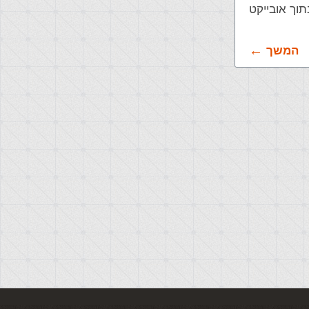
וך אובייקט
המשך