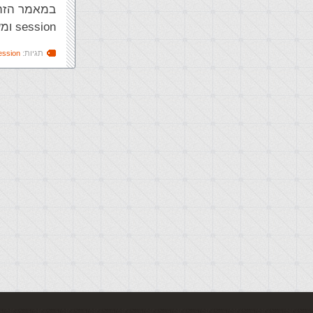
במאמר הזה 
session ומשתנים בתוך אובייקט application.
תגיות:
ession