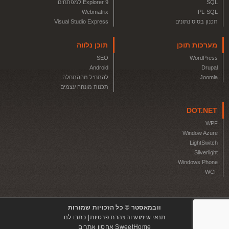
SQL
Explorer 9 למפתחים
Webmatrix
PL-SQL
תכנון בסיס נתונים
Visual Studio Express
מערכות תוכן
תוכן נלווה
SEO
WordPress
Android
Drupal
Joomla
להתחיל מההתחלה
תכנות מונחה עצמים
DOT.NET
WPF
Window Azure
LightSwitch
Silverlight
Windows Phone
WCF
וובמאסטר © כל הזכויות שמורות
תנאי שימוש והצהרת פרטיות
כתבו לנו
SweetHome אחסון אתרים