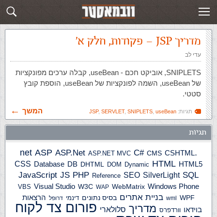
תגית: useBean
פוסטים חדשים
מדריך JSP – פקודות, חלק א'
עדי לב
SNIPLETS, אוביקט חכם - useBean, קבלה ערכים מפונקציות
של useBean, השמה לפונקציות של useBean, הוספת קובץ
סטטי.
המשך
תגיות:
useBean
,
SNIPLETS
,
SERVLET
,
JSP
תגיות
ASP
ASP.Net
.net
C#
CSHTML
ASP.NET MVC
CMS
HTML
CSS
HTML5
Database
DB
DHTML
DOM
Dynamic
JS
PHP
SQL
JavaScript
SilverLight
SEO
Reference
Windows Phone
Visual Studio
W3C
WebMatrix
VBS
WAP
בניית אתרים
הרצאות
WPF
בסיס נתונים
דינמי
wml
דרופל
פורום צד לקוח
מדריך
בוידאו
סלולארי
וורדפרס