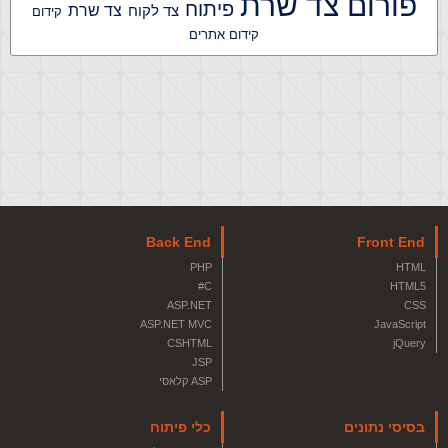
פורום צד שרת
פיתוח
צד שרת
צד לקוח
קידום
קידום אתרים
Back End
Front End
PHP
HTML
C#
HTML5
ASP.NET
CSS
ASP.NET MVC
JavaScript
CSHTML
jQuery
JSP
ASP קלאסי
בסיסי נתונים
כלי פיתוח