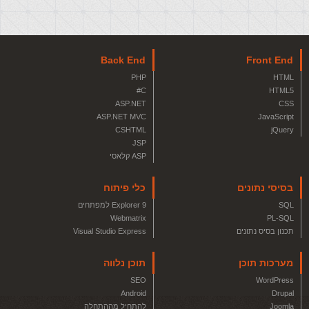
Back End
Front End
PHP
HTML
C#
HTML5
ASP.NET
CSS
ASP.NET MVC
JavaScript
CSHTML
jQuery
JSP
ASP קלאסי
בסיסי נתונים
כלי פיתוח
SQL
Explorer 9 למפתחים
Webmatrix
PL-SQL
תכנון בסיס נתונים
Visual Studio Express
מערכות תוכן
תוכן נלווה
SEO
WordPress
Android
Drupal
Joomla
להתחיל מההתחלה