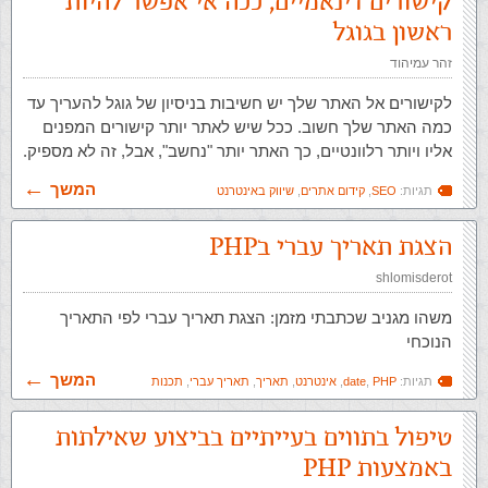
קישורים דינאמיים, ככה אי אפשר להיות
ראשון בגוגל
זהר עמיהוד
לקישורים אל האתר שלך יש חשיבות בניסיון של גוגל להעריך עד
כמה האתר שלך חשוב. ככל שיש לאתר יותר קישורים המפנים
אליו ויותר רלוונטיים, כך האתר יותר "נחשב", אבל, זה לא מספיק.
המשך
תגיות:
SEO
,
קידום אתרים
,
שיווק באינטרנט
הצגת תאריך עברי בPHP
shlomisderot
משהו מגניב שכתבתי מזמן: הצגת תאריך עברי לפי התאריך
הנוכחי
המשך
תגיות:
PHP
,
date
,
אינטרנט
,
תאריך
,
תאריך עברי
,
תכנות
טיפול בתווים בעייתיים בביצוע שאילתות
באמצעות PHP