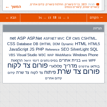
תגיות:
SEO
,
בניית קישורים
,
החלפת קישורים
,
קידום אתרים
,
המשך
קישורים יוצאים
,
קישורים נכנסים
…
12
…
הקודם
1
11
13
34
הבא
תגיות
ASP
ASP.Net
.net
C#
CSHTML
ASP.NET MVC
CMS
HTML
CSS
HTML5
Database
DB
DHTML
DOM
Dynamic
JS
PHP
SQL
JavaScript
SilverLight
SEO
Reference
Windows Phone
Visual Studio
W3C
WebMatrix
VBS
WAP
בניית אתרים
הרצאות
WPF
בסיס נתונים
דינמי
wml
דרופל
פורום צד לקוח
מדריך
בוידאו
סלולארי
וורדפרס
פורום צד שרת
פיתוח
צד שרת
צד לקוח
קידום
קידום אתרים