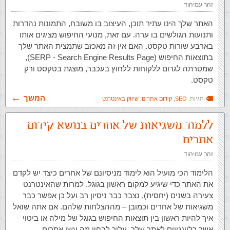
זהר עמיהוד
האתר שלך הינו עתיר תוכן, העיצוב בו משובח, התמונות נהדרות
ותנועות הגולשים בו ערה. עם זאת, מנועי החיפוש מציגים אותו
בארבע שורות טקסט. האם אין זה מאכזב שתמצית האתר שלך
בתוצאות החיפוש (SERP - Search Engine Results Page),
שמטרתה לגרום ללקוחות ללחוץ בעכבר, מוצגת בטקסט ורק
טקסט.
המשך
תגיות:
SEO
,
קידום אתרים
,
שיווק באינטרנט
ללמוד משגיאות של אחרים בנושא קידום
אתרים
זהר עמיהוד
הלימוד הכי מועיל הוא לימוד מניסיונם של אחרים כיצד יש לקדם
את האתר כדי שיגיע למקום ראשון בגוגל. למרות שהאינטרנט
צעירה בשנים (יחסית), נצבר כבר ניסיון רב ועל כן אפשר כבר
משגיאות של אחרים וכמובן – מההצלחות שלהם. אם אתה שואל
איך להיות ראשון בין תוצאות החיפוש בגוגל של מילה או ביטוי
אשר רלוונטיים לאתר שלך, עליך לבחון מה עשו אתרים