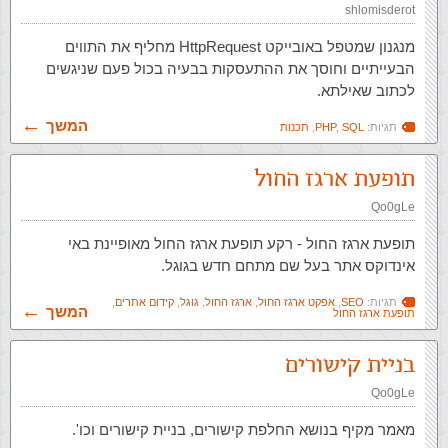
shlomisderot
מנגנון שמטפל באובייקט HttpRequest מחליף את התווים
הבעייתיים וחוסך את ההתעסקות בבעיה בכול פעם שניגשים
לכתוב שאילתא.
המשך
תגיות:
SQL
,
PHP
,
תכנות
תופעת ארגז החול
Qo0gLe
תופעת ארגז החול - רקע תופעת ארגז החול מאופיינת באי
אינדוקס אתר בעל שם מתחם חדש בגוגל.
תגיות:
SEO
,
אפקט ארגז החול
,
ארגז החול
,
גוגל
,
קידום אתרים
,
המשך
תופעת ארגז החול
בניית קישורים
Qo0gLe
מאמר מקיף בנושא החלפת קישורים, בניית קישורים וכו'.