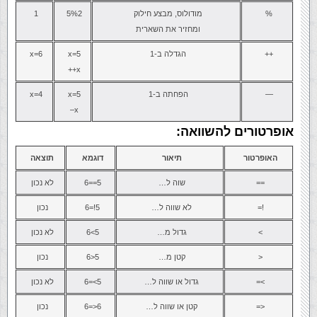
%
מודולוס, מבצע חילוק
5%2
1
ומחזיר את השארית
++
הגדלה ב-1
x=5
x=6
x++
—
הפחתה ב-1
x=5
x=4
x–
אופרטורים להשוואה:
האופרטור
תיאור
דוגמא
תוצאה
==
שוה ל…
5==6
לא נכון
!=
לא שווה ל…
5!=6
נכון
>
גדול מ…
5>6
לא נכון
<
קטן מ…
5<6
נכון
>=
גדול או שווה ל…
5>=6
לא נכון
<=
קטן או שווה ל…
6<=6
נכון