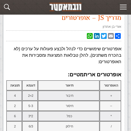
עמוד ראשי
»
‏מדריך JavaScript‏
»
מדריך JS – אופרטורים
מדריך JS – אופרטורים
אורי בן אהרון
WhatsApp
LinkedIn
Twitter
Email
Share
אופרטורים שימושיים כדי לנהל ולבצע פעולות על ערכים (לא
בהכרח משתנים), להלן טבלאות המציגות ומסבירות את
האופרטורים:
אופרטורים אריתמטיים:
האופרטור
תיאור
דוגמא
תוצאה
+
חיבור
2+2
4
–
חיסור
5-3
2
*
כפל
2*3
6
/
חילוק
6/3
2