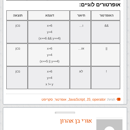
אופרטורים לוגיים:
האופרטור
תיאור
דוגמא
תוצאה
&&
ו…
x=6
נכון
y=4
(x==6 && y==4)
||
או…
x=6
נכון
y=4
(x==5 || y==4)
!
לא
x=6
נכון
y=4
x != y
תגיות:
operator
,
JS
,
JavaScript
,
אופרטור
,
סקריפט
אורי בן אהרון