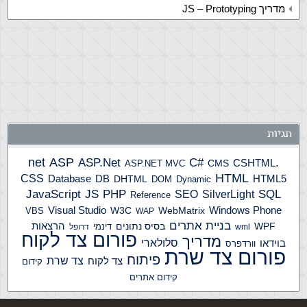
מדריך JS – Prototyping
תגיות
ASP
ASP.Net
.net
C#
CSHTML
ASP.NET MVC
CMS
HTML
CSS
HTML5
Database
DB
DHTML
DOM
Dynamic
JS
PHP
SQL
JavaScript
SilverLight
SEO
Reference
Windows Phone
Visual Studio
W3C
WebMatrix
VBS
WAP
בניית אתרים
הרצאות
WPF
בסיס נתונים
דינמי
wml
דרופל
פורום צד לקוח
מדריך
בוידאו
סלולארי
וורדפרס
פורום צד שרת
פיתוח
צד שרת
צד לקוח
קידום
קידום אתרים