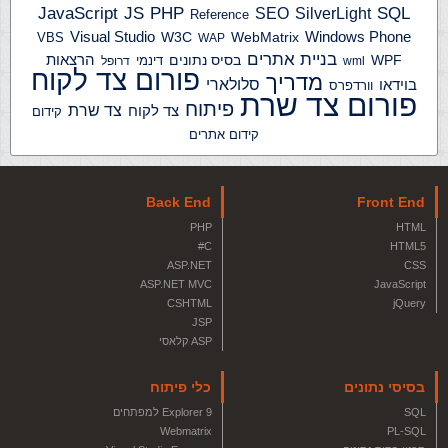
JS
PHP
SQL
JavaScript
SilverLight
SEO
Reference
Windows Phone
Visual Studio
W3C
WebMatrix
VBS
WAP
בניית אתרים
הרצאות
WPF
בסיס נתונים
דינמי
wml
דרופל
פורום צד לקוח
מדריך
בוידאו
סלולארי
וורדפרס
פורום צד שרת
פיתוח
צד שרת
צד לקוח
קידום
קידום אתרים
Back End
Front End
PHP
HTML
C#
HTML5
ASP.NET
CSS
ASP.NET MVC
JavaScript
CSHTML
jQuery
JSP
ASP קלאסי
בסיסי נתונים
כלי פיתוח
SQL
Explorer 9 למפתחים
Webmatrix
PL-SQL