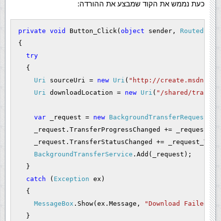
כעת נממש את הקוד שמבצע את ההורדה:
private
void
 Button_Click(
object
 sender, 
RoutedEven
{
try
  {
Uri
 sourceUri = 
new
Uri
(
"http://create.msdn.com
Uri
 downloadLocation = 
new
Uri
(
"/shared/transfe
var
 _request = 
new
BackgroundTransferRequest
(so
    _request.TransferProgressChanged += _request_Tr
    _request.TransferStatusChanged += _request_Tran
BackgroundTransferService
.Add(_request);
  }
catch
 (
Exception
 ex)
  {
MessageBox
.Show(ex.Message, 
"Download Failed"
, 
  }