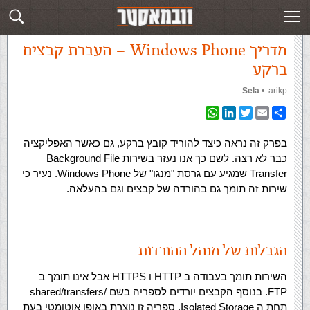
עמוד ראשי
»
‏מדריך Windows Phone‏
»
מדריך Windows Phone – העברת
קבצים ברקע
מדריך Windows Phone – העברת קבצים
ברקע
arikp
‏ •
Sela
WhatsApp
LinkedIn
Twitter
Email
Share
בפרק זה נראה כיצד להוריד קובץ ברקע, גם כאשר האפליקציה
כבר לא רצה. לשם כך אנו נעזר בשירות Background File
Transfer שמגיע עם גרסת "מנגו" של Windows Phone. נעיר כי
שירות זה תומך גם בהורדה של קבצים וגם בהעלאה.
הגבלות של מנהל ההורדות
השירות תומך בעבודה ב HTTP ו HTTPS אבל אינו תומך ב
FTP. בנוסף הקבצים יורדים לספריה בשם /shared/transfers
תחת ה Isolated Storage. ספריה זו נוצרת באופן אוטומטי בעת