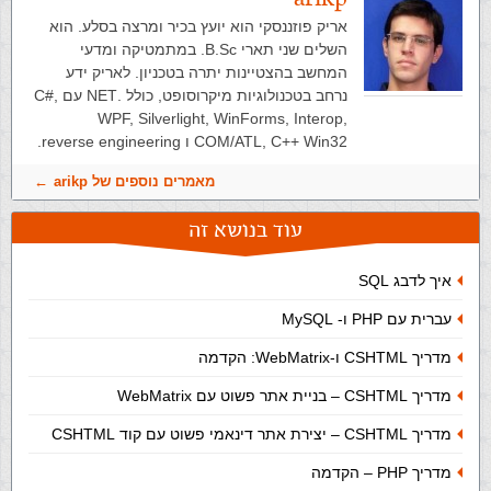
אריק פוזננסקי הוא יועץ בכיר ומרצה בסלע. הוא
השלים שני תארי B.Sc. במתמטיקה ומדעי
המחשב בהצטיינות יתרה בטכניון. לאריק ידע
נרחב בטכנולוגיות מיקרוסופט, כולל .NET עם C#,
WPF, Silverlight, WinForms, Interop,
COM/ATL, C++ Win32 ו reverse engineering.
מאמרים נוספים של arikp
עוד בנושא זה
איך לדבג SQL
עברית עם PHP ו- MySQL
מדריך CSHTML ו-WebMatrix: הקדמה
מדריך CSHTML – בניית אתר פשוט עם WebMatrix
מדריך CSHTML – יצירת אתר דינאמי פשוט עם קוד CSHTML
מדריך PHP – הקדמה