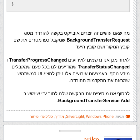
}
מה שאנו עושים זה יוצרים אובייקט בקשה להורדה מסוג
BackgroundTransferRequest
שמקבל כפרמטרים את שם
קובץ המקור ושם קובץ היעד.
לאחר מכן אנו נרשמים לאירועים
TransferProgressChanged
ו
TransferStatusChanged
שמודיעים לנו בכל פעם שמקבלים
מידע נוסף. באמצעות אירועים אלו ניתן להציג UI למשתמש
שמראה את התקדמות ההורדה.
לבסוף אנו מוסיפים את הבקשה שלנו לתור ע"י שימוש ב
.
BackgroundTransferService
.
Add
תגיות:
Windows Phone
,
SilverLight
,
מדריך
,
סלולארי
,
פיתוח
arikp