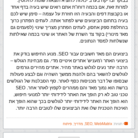
בבוקר ובדיקה בערב יכולות להוציא תוצאות שונות לחלוטין.
למרות זאת, אם בכמה דוחו"ת אתם רואים שיש בעיה בדף אחד
או בקבוצת דפים והבעיה הזו חוזרת על עצמה – סימן שיש לכם
בעיה בתחום הביצועים שיש לפתור אותה. לעתים הפתרון כרוך
בהחלפת ספק אחסון, לעתים הפתרון מצריך שינוי (לפעמים גם
מאד מינורי) בקוד צד השרת של האתר או שינוי בכמה שאילתות
שנשלחות למסד הנתונים.
ביצועים הם מאד חשובים עבור SEO. מנוע החיפוש בודק את
ביצועי האתר ו'מעניש' אתרים איטיים מדי. גם מבחינת הגולש –
הרבה יותר נעים לגלוש באתר מהיר. אתרים מהירים גורמים
לגולשים להשאר בהם ולהנות ממשך השהיה וגם לבצע פעולות
שבסופו של דבר מכניסות כסף לאתר. סף הסבלנות של הגולשים
ברשת הוא נמוך מאד והם ממהרים לקפוץ לאתר אחר. SEO
טכני טוב לא רק הופך את האתר לידידותי יותר למנועי חיפוש,
הוא הופך את האתר לידידותי יותר לגולשים בכך שהוא הופך את
האיכות הטכנית שלו ואת הביצועים שלו לטובים הרבה יותר.
תגיות:
WebMatrix
,
SEO
,
מדריך
,
פיתוח