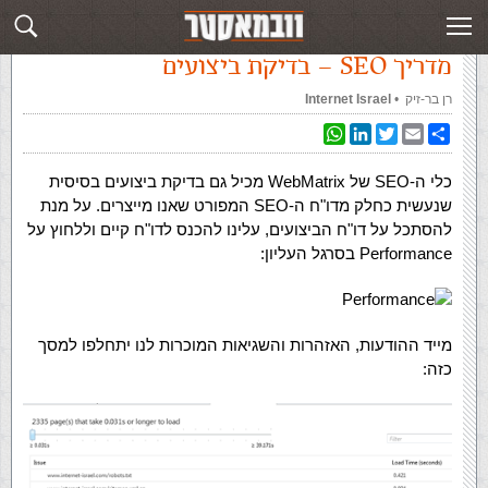
עמוד ראשי
»
‏מדריך SEO‏
»
מדריך SEO – בדיקת ביצועים
מדריך SEO – בדיקת ביצועים
רן בר-זיק
‏ •
Internet Israel
WhatsApp
LinkedIn
Twitter
Email
Share
כלי ה-SEO של WebMatrix מכיל גם בדיקת ביצועים בסיסית
שנעשית כחלק מדו"ח ה-SEO המפורט שאנו מייצרים. על מנת
להסתכל על דו"ח הביצועים, עלינו להכנס לדו"ח קיים וללחוץ על
Performance בסרגל העליון:
מייד ההודעות, האזהרות והשגיאות המוכרות לנו יתחלפו למסך
כזה: