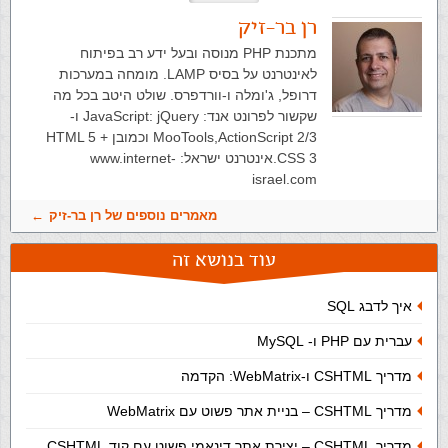
רן בר-זיק
מתכנת PHP מנוסה ובעל ידע רב בפיתוח
לאינטרנט על בסיס LAMP. מומחה במערכות
דרופל, ג'ומלה ו-וורדפרס. שולט היטב בכל מה
שקשור לפרונט אנד: JavaScript: jQuery ו-
MooTools,ActionScript 2/3 וכמובן HTML 5 +
CSS 3.אינטרנט ישראל: www.internet-
israel.com
מאמרים נוספים של רן בר-זיק
עוד בנושא זה
איך לדבג SQL
עברית עם PHP ו- MySQL
מדריך CSHTML ו-WebMatrix: הקדמה
מדריך CSHTML – בניית אתר פשוט עם WebMatrix
מדריך CSHTML – יצירת אתר דינאמי פשוט עם קוד CSHTML