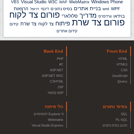
Windows Phone
Visual Studio
W3C
WebMatrix
VBS
WAP
בניית אתרים
הרצאות
WPF
בסיס נתונים
דינמי
wml
דרופל
פורום צד לקוח
מדריך
בוידאו
סלולארי
וורדפרס
פורום צד שרת
פיתוח
צד שרת
צד לקוח
קידום
קידום אתרים
Back End
Front End
PHP
HTML
C#
HTML5
ASP.NET
CSS
ASP.NET MVC
JavaScript
CSHTML
jQuery
JSP
ASP קלאסי
בסיסי נתונים
כלי פיתוח
SQL
Explorer 9 למפתחים
Webmatrix
PL-SQL
תכנון בסיס נתונים
Visual Studio Express